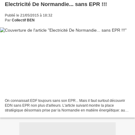
Electricité De Normandie... sans EPR !!!
Publié le 21/05/2015 à 18:32
Par
Collectif BEN
On connaissait EDF toujours sans son EPR... Mais il faut surtout découvrir
EDN sans EPR non plus d'ailleurs. L'article suivant montre la place
stratégique désormais prise par la Normandie en matière énergétique: au
sens strict, l'Angleterre est à nouveau...