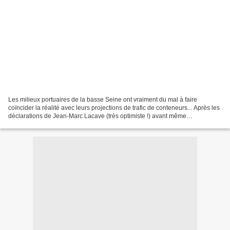
Les milieux portuaires de la basse Seine ont vraiment du mal à faire
coïncider la réalité avec leurs projections de trafic de conteneurs... Après les
déclarations de Jean-Marc Lacave (très optimiste !) avant même
l'inauguration de Port 2000 en 2006, et...