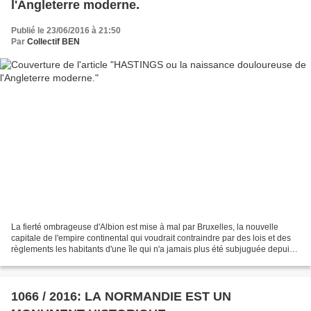
l'Angleterre moderne.
Publié le 23/06/2016 à 21:50
Par
Collectif BEN
La fierté ombrageuse d'Albion est mise à mal par Bruxelles, la nouvelle
capitale de l'empire continental qui voudrait contraindre par des lois et des
règlements les habitants d'une île qui n'a jamais plus été subjuguée depuis...
950 ans puisque nous commémorons...
1066 / 2016: LA NORMANDIE EST UN