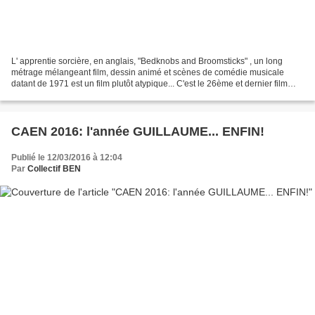
L' apprentie sorcière, en anglais, "Bedknobs and Broomsticks" , un long
métrage mélangeant film, dessin animé et scènes de comédie musicale
datant de 1971 est un film plutôt atypique... C'est le 26ème et dernier film
réalisé du vivant de Walt Disney qui...
CAEN 2016: l'année GUILLAUME... ENFIN!
Publié le 12/03/2016 à 12:04
Par
Collectif BEN