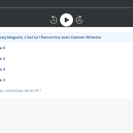
bey Maguire, c'est lui ! Rencontre avec Damien Witecka
e 6
e 5
e 4
e 3
s créatrices de la VF !
e 2
e 1
e Mektoub My Love arrive enfin ! Rencontre avec Shaïn Boumedine et Sal