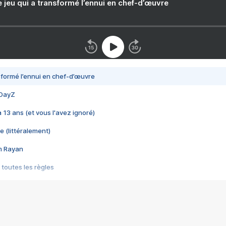
e jeu qui a transformé l’ennui en chef-d’œuvre
nsformé l’ennui en chef-d’œuvre
 DayZ
 a 13 ans (et vous l'avez ignoré)
e (littéralement)
im Rayan
 toutes les règles
s les jeux vidéo
us choquant de Rockstar ? - Le scandale BULLY
e plus moche de Steam