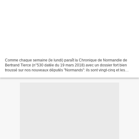
Comme chaque semaine (le lundi) paraît la Chronique de Normandie de
Bertrand Tierce (n°530 datée du 19 mars 2018) avec un dossier fort bien
troussé sur nos nouveaux députés "Normands": ils sont vingt-cinq et les
guillemets sont de rigueur, hélas, s'il...