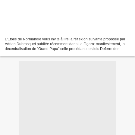
L'Etoile de Normandie vous invite à lire la réflexion suivante proposée par
Adrien Dubrasquet publiée récemment dans Le Figaro: manifestement, la
décentralisation de "Grand Papa" celle procédant des lois Deferre des
années 1980 est en train de mourir....