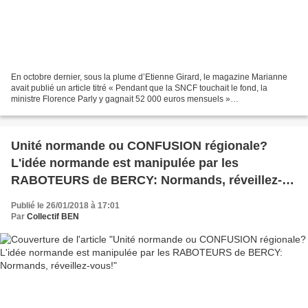
En octobre dernier, sous la plume d’Etienne Girard, le magazine Marianne
avait publié un article titré « Pendant que la SNCF touchait le fond, la
ministre Florence Parly y gagnait 52 000 euros mensuels »
https://www.marianne.net/politique/pendant-que-la-sncf-touchait-le-fond-la-
ministre-florence-parly-y-gagnait-52000-euros,...
Unité normande ou CONFUSION régionale?
L'idée normande est manipulée par les
RABOTEURS de BERCY: Normands, réveillez-
vous!
Publié le 26/01/2018 à 17:01
Par
Collectif BEN