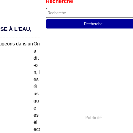
Recherche
SE À L'EAU,
On
a
dit
-o
n, l
es
él
us
qu
e l
es
Publicité
él
ect