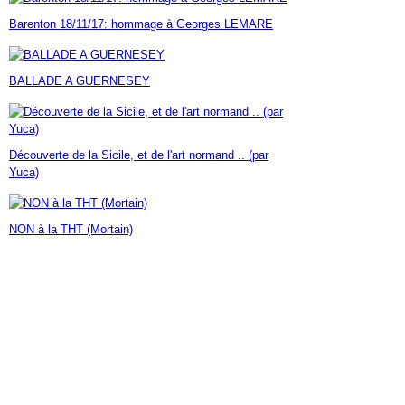
Janvier
Février
Mars
Avril
Mai
(7)
(42)
(16)
(23)
(30)
Barenton 18/11/17: hommage à Georges LEMARE
Janvier
Février
Mars
Avril
(14)
(60)
(9)
(7)
Janvier
Février
Mars
(17)
(24)
(18)
Janvier
Février
(46)
(23)
BALLADE A GUERNESEY
Janvier
(35)
Découverte de la Sicile, et de l'art normand .. (par
Yuca)
NON à la THT (Mortain)