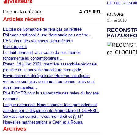
Visiteurs
L'ETOILE DE NO
Depuis la création
4 719 091
la mora
Articles récents
3 mai 2018
L'Etoile de Normandie ne fera pas sa rentrée
RECONSTRU
PATAUGEO
Railcoop confronté à une Normandie peu amène...
L'EN prend des vacances bien méritées
Mise au point
Le droit normand, à la racine de nos libertés
fondamentales contemporaines...
Rouen, 19 juillet 2021: première assemblée régionale
plénière de la nouvelle mandature normande.
Environnement dérégulé par l'Homme: les algues
vertes ne sont plus seulement bretonnes, elles sont
aussi normandes...
PLAIDOYER pour la sauvegarde des haies du bocage
normand.
Langue normande: Nous sommes tous profondément
attristés par la disparition de Marie-Claire LECOFFRE.
Se vacciner ou non: "c'est mon dreit et j'y ti!"
Nouvelles manifestations à Caen et à Rouen.
Archives