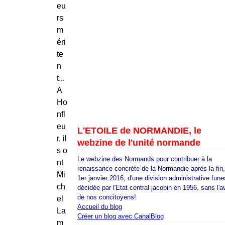
eu
rs
m
éri
te
n
t...
A
Ho
nfl
eu
L'ETOILE de NORMANDIE, le
r, il
webzine de l'unité normande
s o
Le webzine des Normands pour contribuer à la
nt
renaissance concrète de la Normandie après la fin
Mi
1er janvier 2016, d'une division administrative fune
ch
décidée par l'Etat central jacobin en 1956, sans l'a
de nos concitoyens!
el
Accueil du blog
La
Créer un blog avec CanalBlog
m