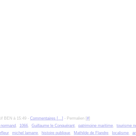
tif BEN à 15:49 -
Commentaires [
…
]
- Permalien [
#
]
e normand
,
1066
,
Guillaume le Conquérant
,
patrimoine maritime
,
tourisme 
rfleur
,
michel lamarre
,
histoire publique
,
Mathilde de Flandre
,
localisme
,
ar