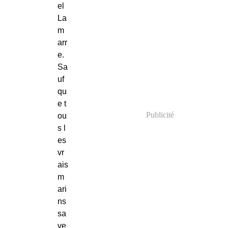
el
La
m
arr
e.
Sa
uf
qu
e t
Publicité
ou
s l
es
vr
ais
m
ari
ns
sa
ve