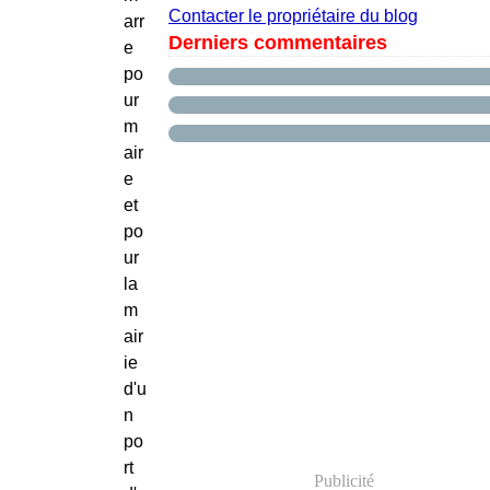
Contacter le propriétaire du blog
arr
Derniers commentaires
e
po
ur
m
air
e
et
po
ur
la
m
air
ie
d'u
n
po
rt
Publicité