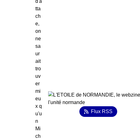
d'a
tta
ch
e,
on
ne
sa
ur
ait
tro
uv
er
mi
eu
x q
Flux RSS
u'u
n
Mi
ch