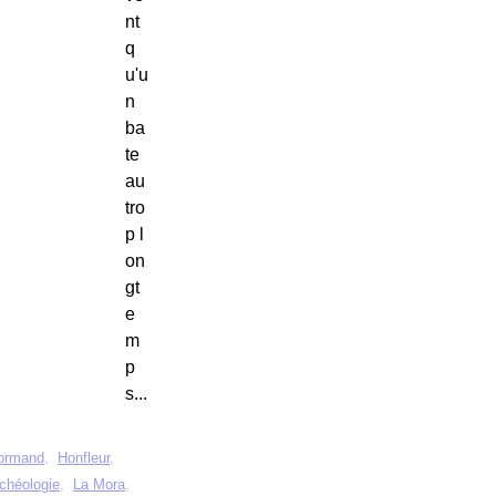
nt
q
u'u
n
ba
te
au
tro
p l
on
gt
e
m
p
s...
normand
,
Honfleur
,
chéologie
,
La Mora
,