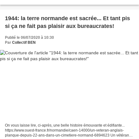
sur ses murs de Caen et Rouen, un dessin...
1944: la terre normande est sacrée... Et tant pis
si ça ne fait pas plaisir aux bureaucrates!
Publié le 06/07/2020 à 10:30
Par
Collectif BEN
On vous laisse lire, ci-après, une belle histoire émouvante et édifiante...
https://www.ouest-france.fr/normandie/caen-14000/un-veteran-anglais-
planque-depuis-22-ans-dans-un-cimetiere-normand-6894623 Un vétéran