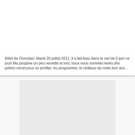
Billet de Florestan: Mardi 20 juillet 2021. Il a fait biau dans le ciel de Caen ce
jour! Ma poupine un peu vervette et moi, nous nous sommes levés dès
potron-minet pour en profiter. Au programme, le château de notre bon duc
Guillaume (dumoins ce qu'il...