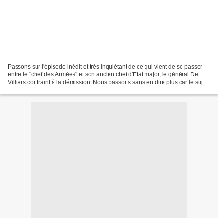
Passons sur l'épisode inédit et très inquiétant de ce qui vient de se passer
entre le "chef des Armées" et son ancien chef d'Etat major, le général De
Villiers contraint à la démission. Nous passons sans en dire plus car le sujet
nous éloigne de nos préoccupations...