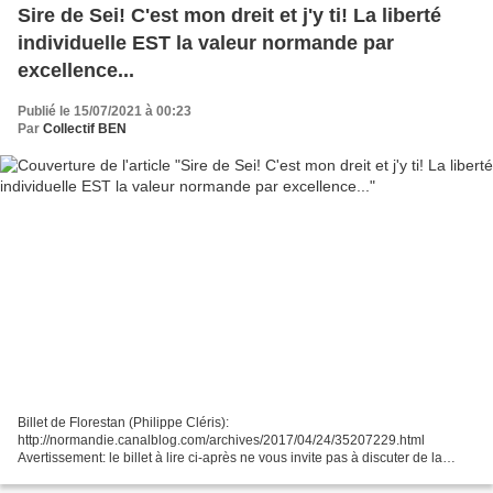
Sire de Sei! C'est mon dreit et j'y ti! La liberté
individuelle EST la valeur normande par
excellence...
Publié le 15/07/2021 à 00:23
Par
Collectif BEN
Billet de Florestan (Philippe Cléris):
http://normandie.canalblog.com/archives/2017/04/24/35207229.html
Avertissement: le billet à lire ci-après ne vous invite pas à discuter de la
pertinence de la politique sanitaire de l'actuel gouvernement car chacun...