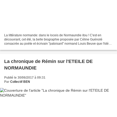
La littérature normande: dans le loceis de Normaundie itou ! C'est en
découvrant, cet été, la belle biographie proposée par Céline Guénolé
consacrée au poète et écrivain "patoisant" normand Louis Beuve que l'idée
nous est venue de traiter un sujet qui...
La chronique de Rémin sur l'ETEILE DE
NORMAUNDIE
Publié le 30/06/2017 à 09:31
Par
Collectif BEN