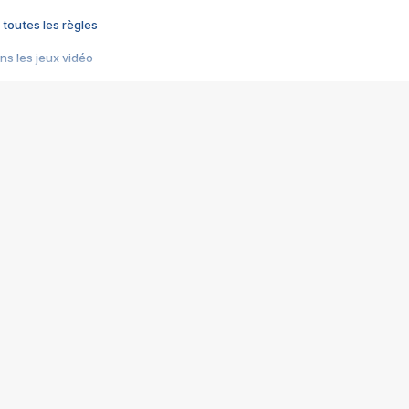
 toutes les règles
s les jeux vidéo
us choquant de Rockstar ? - Le scandale BULLY
e plus moche de Steam
du RÊVE tourne au CAUCHEMAR
pendant 8 heures
it… à tort
umiliés par un jeu vidéo
ire - Final Fantasy 8
ti un empire - Age of Empires
story DOFUS
tard, il crée l'un des pires jeux de tous les temps, MindsEye.