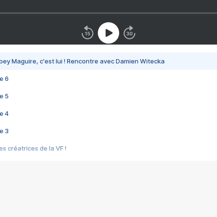
bey Maguire, c'est lui ! Rencontre avec Damien Witecka
e 6
e 5
e 4
e 3
s créatrices de la VF !
e 2
e 1
e Mektoub My Love arrive enfin ! Rencontre avec Shaïn Boumedine et Sal