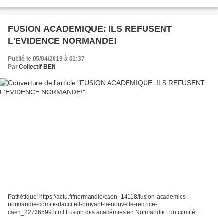
manque de vergogne au rang...
FUSION ACADEMIQUE: ILS REFUSENT
L'EVIDENCE NORMANDE!
Publié le 05/04/2019 à 01:37
Par
Collectif BEN
Pathétique! https://actu.fr/normandie/caen_14118/fusion-academies-
normandie-comite-daccueil-bruyant-la-nouvelle-rectrice-
caen_22736599.html Fusion des académies en Normandie : un comité