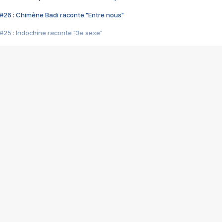
#26 : Chimène Badi raconte "Entre nous"
#25 : Indochine raconte "3e sexe"
#24 : Zaho raconte "C'est chelou"
#23 : Patrick Bruel raconte "Au café des délices"
#22 : Kyo raconte "Le chemin"
#21 : Nolwenn Leroy raconte "Cassé"
#20 : Patrick Hernandez raconte "Born to be alive"
#19 : Lorie raconte "Près de moi"
#18 : Michael Jones raconte "A nos actes manqués" (avec Jean-Jacque
#17 : Khaled raconte "Aïcha"
#16 : Corneille raconte "Parce qu'on vient de loin"
#15 : Indochine raconte "L'aventurier"