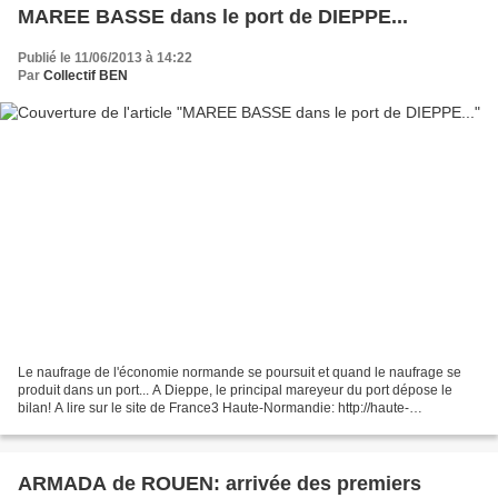
MAREE BASSE dans le port de DIEPPE...
Publié le 11/06/2013 à 14:22
Par
Collectif BEN
Le naufrage de l'économie normande se poursuit et quand le naufrage se
produit dans un port... A Dieppe, le principal mareyeur du port dépose le
bilan! A lire sur le site de France3 Haute-Normandie: http://haute-
normandie.france3.fr/2013/06/10/dieppe-le-267457.html...
ARMADA de ROUEN: arrivée des premiers