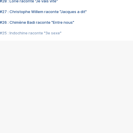
28 : Lorie raconte "Je vais vite"
#27 : Christophe Willem raconte "Jacques a dit"
#26 : Chimène Badi raconte "Entre nous"
#25 : Indochine raconte "3e sexe"
#24 : Zaho raconte "C'est chelou"
#23 : Patrick Bruel raconte "Au café des délices"
#22 : Kyo raconte "Le chemin"
#21 : Nolwenn Leroy raconte "Cassé"
#20 : Patrick Hernandez raconte "Born to be alive"
#19 : Lorie raconte "Près de moi"
#18 : Michael Jones raconte "A nos actes manqués" (avec Jean-Jacque
#17 : Khaled raconte "Aïcha"
#16 : Corneille raconte "Parce qu'on vient de loin"