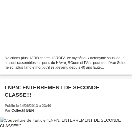
Ne crions plus HARO contre HAROPA, ce mystérieux acronyme sous lequel
se sont rassemblés les ports du HAvre, ROuen et PAris pour que l'Axe Seine
ne soit plus l'angle mort qu'il est devenu depuis 40 ans faute
d'investissements majeurs depuis la fin de...
LNPN: ENTERREMENT DE SECONDE
CLASSE!!!
Publié le 14/06/2013 à 23:40
Par
Collectif BEN