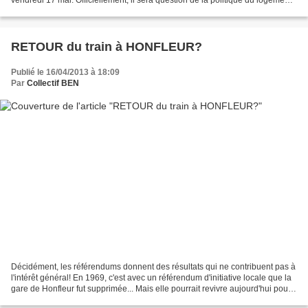
puisqu'à Caen, Philippe Duron,...
RETOUR du train à HONFLEUR?
Publié le 16/04/2013 à 18:09
Par
Collectif BEN
Décidément, les référendums donnent des résultats qui ne contribuent pas à
l'intérêt général! En 1969, c'est avec un référendum d'initiative locale que la
gare de Honfleur fut supprimée... Mais elle pourrait revivre aujourd'hui pour
le trafic de fret...