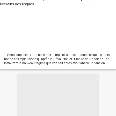
... Beaucoup mieux que ne le font le droit et la jurisprudence actuels pour la
bonne et simple raison qu'après la Révolution et l'Empire de Napoléon 1er
instaurant le nouveau régime que l'on sait après avoir abattu un "ancien
régime" qui n'était pas si...