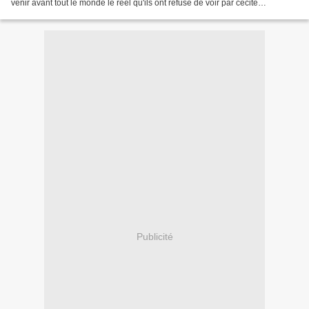
venir avant tout le monde le réel qu'ils ont refusé de voir par cécité
idéologique. La France périphérie diagnostiquée...
Publicité