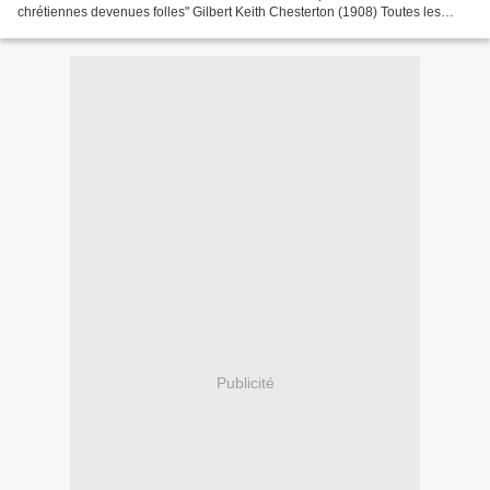
chrétiennes devenues folles" Gilbert Keith Chesterton (1908) Toutes les
questions sont liées. La queston rouennaise...
Publicité