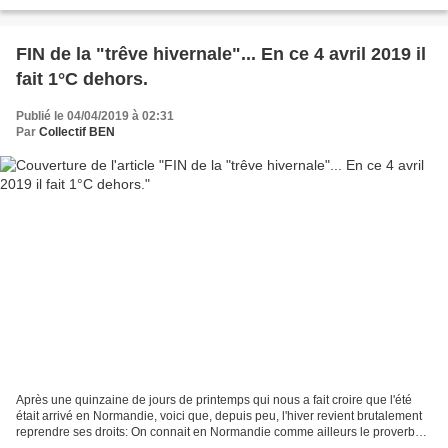
contemporaine comme le plus massif...
FIN de la "trêve hivernale"... En ce 4 avril 2019 il
fait 1°C dehors.
Publié le 04/04/2019 à 02:31
Par
Collectif BEN
Après une quinzaine de jours de printemps qui nous a fait croire que l'été
était arrivé en Normandie, voici que, depuis peu, l'hiver revient brutalement
reprendre ses droits: On connait en Normandie comme ailleurs le proverbe
"en avril ne te découvre...