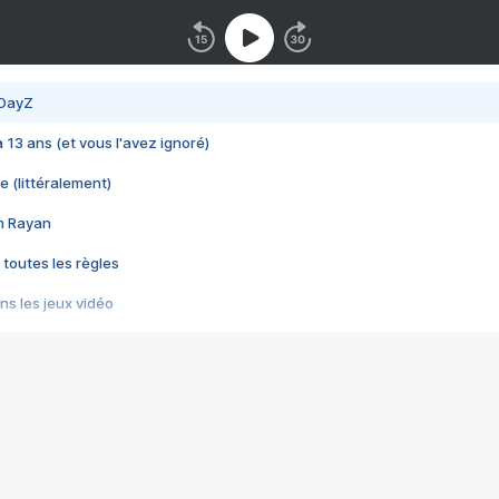
 DayZ
 a 13 ans (et vous l'avez ignoré)
e (littéralement)
im Rayan
 toutes les règles
s les jeux vidéo
us choquant de Rockstar ? - Le scandale BULLY
e plus moche de Steam
du RÊVE tourne au CAUCHEMAR
pendant 8 heures