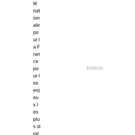
té
nat
ion
ale
po
ur l
a F
ran
ce
Publicité
po
ur l
es
enj
eu
x l
es
plu
s st
rat