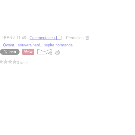
tif BEN à 11:46 -
Commentaires [
…
]
- Permalien [
#
]
,
Qwant
,
souveraineté
,
pépite normande
0 vote