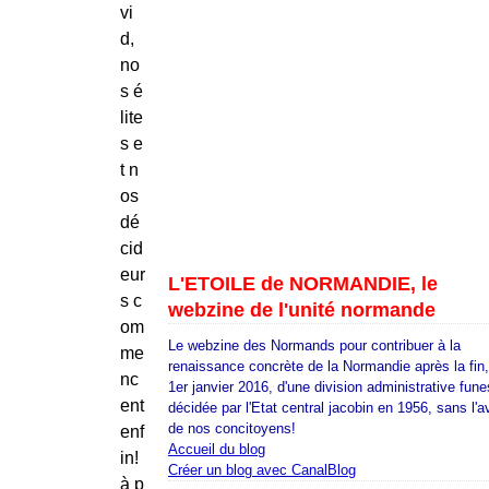
vi
d,
no
s é
lite
s e
t n
os
dé
cid
eur
L'ETOILE de NORMANDIE, le
s c
webzine de l'unité normande
om
Le webzine des Normands pour contribuer à la
me
renaissance concrète de la Normandie après la fin
nc
1er janvier 2016, d'une division administrative fune
ent
décidée par l'Etat central jacobin en 1956, sans l'a
de nos concitoyens!
enf
Accueil du blog
in!
Créer un blog avec CanalBlog
à p