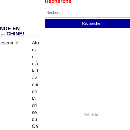
Recherche
ANDE EN
.. CHINE!
Alo
rs
q
u'à
la f
av
eur
de
la
cri
se
Publicité
du
Co