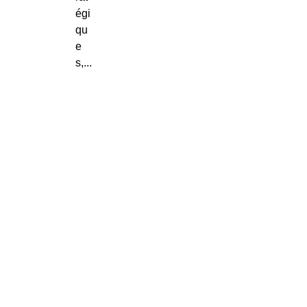
égi
qu
e
s,...