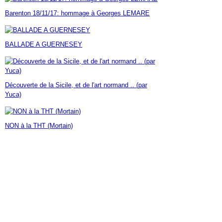
Janvier
Février
Mars
Avril
Mai
(7)
(42)
(16)
(23)
(30)
Barenton 18/11/17: hommage à Georges LEMARE
Janvier
Février
Mars
Avril
(14)
(60)
(9)
(7)
Janvier
Février
Mars
(17)
(24)
(18)
Janvier
Février
(46)
(23)
BALLADE A GUERNESEY
Janvier
(35)
Découverte de la Sicile, et de l'art normand .. (par
Yuca)
NON à la THT (Mortain)