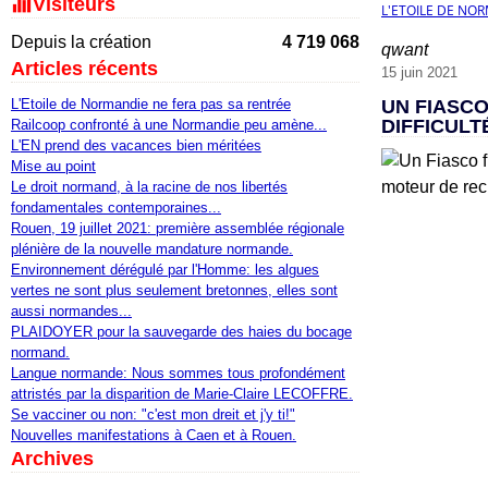
Visiteurs
L'ETOILE DE NO
Depuis la création
4 719 068
qwant
Articles récents
15 juin 2021
L'Etoile de Normandie ne fera pas sa rentrée
UN FIASCO
DIFFICULT
Railcoop confronté à une Normandie peu amène...
L'EN prend des vacances bien méritées
Mise au point
Le droit normand, à la racine de nos libertés
fondamentales contemporaines...
Rouen, 19 juillet 2021: première assemblée régionale
plénière de la nouvelle mandature normande.
Environnement dérégulé par l'Homme: les algues
vertes ne sont plus seulement bretonnes, elles sont
aussi normandes...
PLAIDOYER pour la sauvegarde des haies du bocage
normand.
Langue normande: Nous sommes tous profondément
attristés par la disparition de Marie-Claire LECOFFRE.
Se vacciner ou non: "c'est mon dreit et j'y ti!"
Nouvelles manifestations à Caen et à Rouen.
Archives