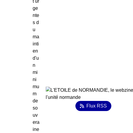
t ur
ge
nte
s d
u
ma
inti
en
d'u
n
mi
ni
mu
m
de
Flux RSS
so
uv
era
ine