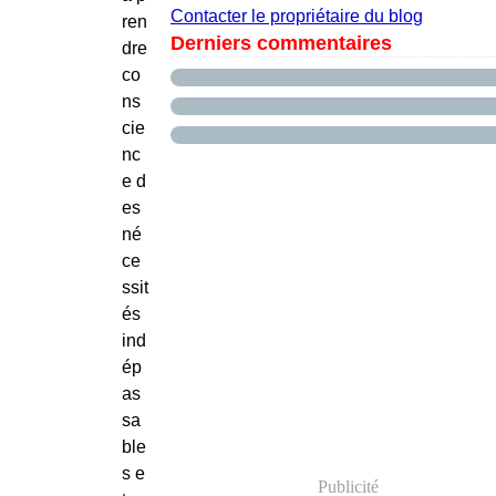
Contacter le propriétaire du blog
ren
Derniers commentaires
dre
co
ns
cie
nc
e d
es
né
ce
ssit
és
ind
ép
as
sa
ble
s e
Publicité