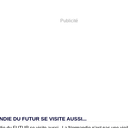
Publicité
DIE DU FUTUR SE VISITE AUSSI...
La Normandie n'est pas une vieille