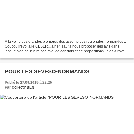
A la veille des grandes plénières des assemblées régionales normandes...
Coucou! revoilà le CESER... à rien sauf à nous proposer des avis dans
lesquels on peut faire son miel de constats et de propositions utiles à l'avenir
d'une Normandie qui a de nombreux...
POUR LES SEVESO-NORMANDS
Publié le 27/09/2019 à 22:25
Par
Collectif BEN