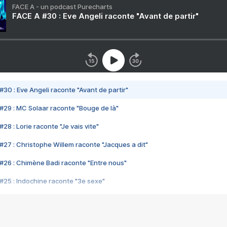
FACE A - un podcast Purecharts
FACE A #30 : Eve Angeli raconte "Avant de partir"
#30 : Eve Angeli raconte "Avant de partir"
#29 : MC Solaar raconte "Bouge de là"
28 : Lorie raconte "Je vais vite"
#27 : Christophe Willem raconte "Jacques a dit"
#26 : Chimène Badi raconte "Entre nous"
#25 : Indochine raconte "3e sexe"
#24 : Zaho raconte "C'est chelou"
#23 : Patrick Bruel raconte "Au café des délices"