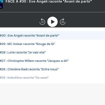
FACE A #30 : Eve Angeli raconte "Avant de partir"
#30 : Eve Angeli raconte "Avant de partir"
#29 : MC Solaar raconte "Bouge de là"
28 : Lorie raconte "Je vais vite"
#27 : Christophe Willem raconte "Jacques a dit"
#26 : Chimène Badi raconte "Entre nous"
#25 : Indochine raconte "3e sexe"
#24 : Zaho raconte "C'est chelou"
#23 : Patrick Bruel raconte "Au café des délices"
#22 : Kyo raconte "Le chemin"