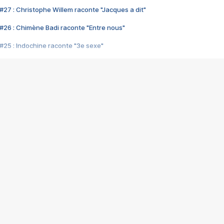
#27 : Christophe Willem raconte "Jacques a dit"
#26 : Chimène Badi raconte "Entre nous"
#25 : Indochine raconte "3e sexe"
#24 : Zaho raconte "C'est chelou"
#23 : Patrick Bruel raconte "Au café des délices"
#22 : Kyo raconte "Le chemin"
#21 : Nolwenn Leroy raconte "Cassé"
#20 : Patrick Hernandez raconte "Born to be alive"
#19 : Lorie raconte "Près de moi"
#18 : Michael Jones raconte "A nos actes manqués" (avec Jean-Jacque
#17 : Khaled raconte "Aïcha"
#16 : Corneille raconte "Parce qu'on vient de loin"