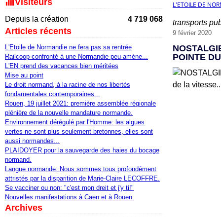
Visiteurs
L'ETOILE DE NO
Depuis la création
4 719 068
transports pub
Articles récents
9 février 2020
L'Etoile de Normandie ne fera pas sa rentrée
NOSTALGIE
POINTE DU
Railcoop confronté à une Normandie peu amène...
L'EN prend des vacances bien méritées
Mise au point
Le droit normand, à la racine de nos libertés
fondamentales contemporaines...
Rouen, 19 juillet 2021: première assemblée régionale
plénière de la nouvelle mandature normande.
Environnement dérégulé par l'Homme: les algues
vertes ne sont plus seulement bretonnes, elles sont
aussi normandes...
PLAIDOYER pour la sauvegarde des haies du bocage
normand.
Langue normande: Nous sommes tous profondément
attristés par la disparition de Marie-Claire LECOFFRE.
Se vacciner ou non: "c'est mon dreit et j'y ti!"
Nouvelles manifestations à Caen et à Rouen.
Archives