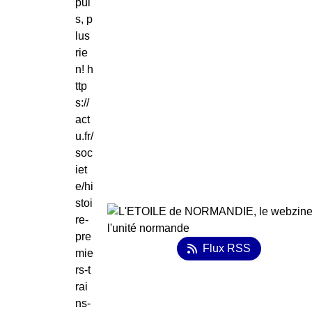
pui
s, p
lus
rie
n! h
ttp
s://
act
u.fr/
soc
iet
e/hi
stoi
re-
pre
Flux RSS
mie
rs-t
rai
ns-