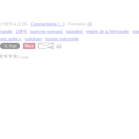
tif BEN à 22:05 -
Commentaires [
…
]
- Permalien [
#
]
mandie
,
LNPN
,
tourisme normand
,
paquebot
,
mépris de la Normandie
,
tra
orts publics
,
turbotrain
,
histoire industrielle
0 vote