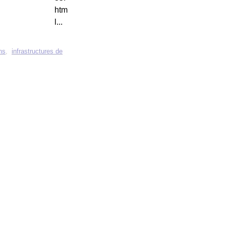
htm
l...
ins
,
infrastructures de