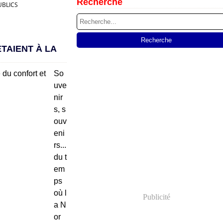
Recherche
UBLICS
TAIENT À LA
So
uve
nir
s, s
ouv
eni
rs...
du t
em
ps
où l
Publicité
a N
or