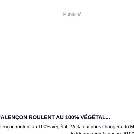
Publicité
'ALENÇON ROULENT AU 100% VÉGÉTAL...
Voilà qui nous changera du Me
tu.fr/normandie/alencon_610