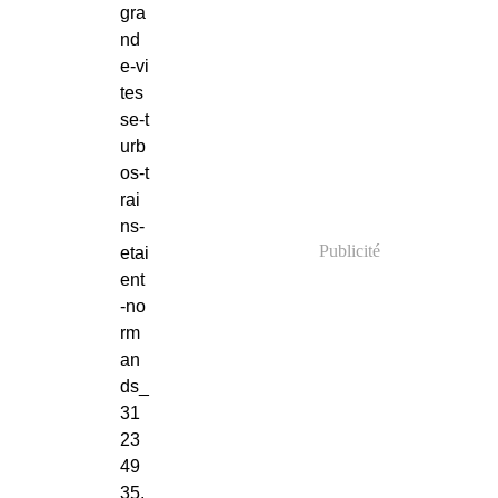
gra
nd
e-vi
tes
se-t
urb
os-t
rai
ns-
Publicité
etai
ent
-no
rm
an
ds_
31
23
49
35.