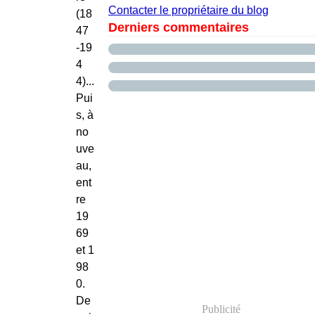
Contacter le propriétaire du blog
(18
Derniers commentaires
47
-19
4
4)...
Pui
s, à
no
uve
au,
ent
re
19
69
et 1
98
0.
De
Publicité