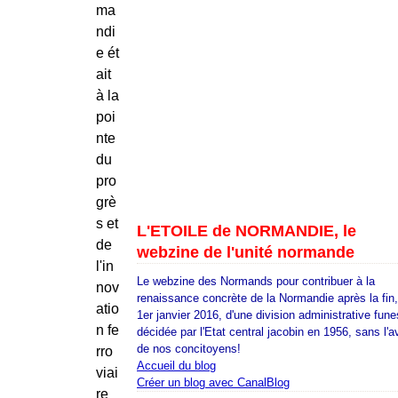
ma
ndi
e ét
ait
à la
poi
nte
du
pro
grè
s et
L'ETOILE de NORMANDIE, le
de
webzine de l'unité normande
l'in
Le webzine des Normands pour contribuer à la
nov
renaissance concrète de la Normandie après la fin
atio
1er janvier 2016, d'une division administrative fune
n fe
décidée par l'Etat central jacobin en 1956, sans l'a
de nos concitoyens!
rro
Accueil du blog
viai
Créer un blog avec CanalBlog
re