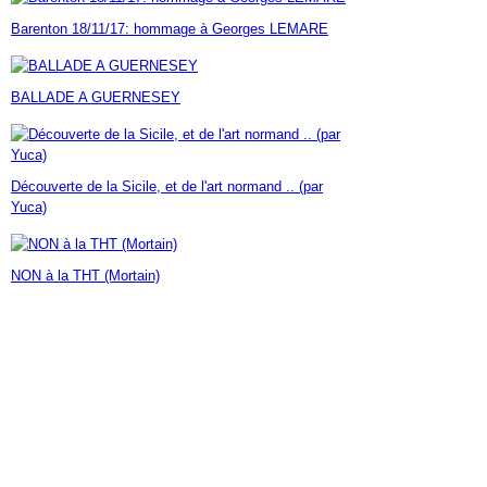
Janvier
Février
Mars
Avril
Mai
(7)
(42)
(16)
(23)
(30)
Barenton 18/11/17: hommage à Georges LEMARE
Janvier
Février
Mars
Avril
(14)
(60)
(9)
(7)
Janvier
Février
Mars
(17)
(24)
(18)
Janvier
Février
(46)
(23)
BALLADE A GUERNESEY
Janvier
(35)
Découverte de la Sicile, et de l'art normand .. (par
Yuca)
NON à la THT (Mortain)