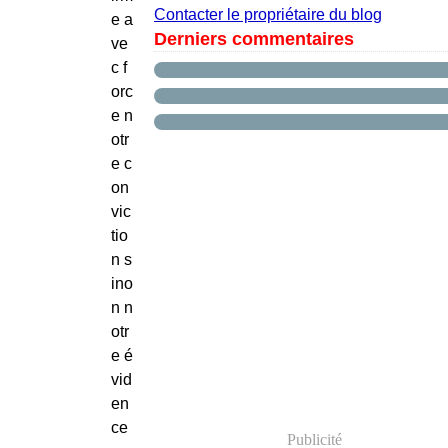
Contacter le propriétaire du blog
e a
Derniers commentaires
ve
c f
orc
e n
otr
e c
on
vic
tio
n s
ino
n n
otr
e é
vid
en
ce
Publicité