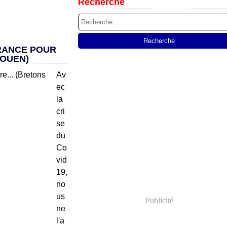
Recherche
E
RANCE POUR
ROUEN)
Av
ec
la
cri
se
du
Co
vid
19,
no
us
Publicité
ne
l'a