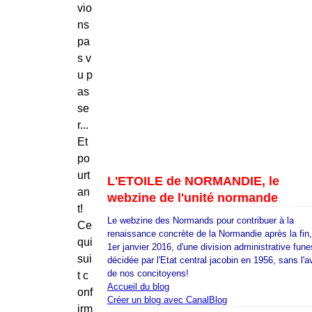
vio
ns
pa
s v
u p
as
se
r...
Et
po
urt
L'ETOILE de NORMANDIE, le
an
webzine de l'unité normande
t!
Le webzine des Normands pour contribuer à la
Ce
renaissance concrète de la Normandie après la fin
qui
1er janvier 2016, d'une division administrative fune
sui
décidée par l'Etat central jacobin en 1956, sans l'a
de nos concitoyens!
t c
Accueil du blog
onf
Créer un blog avec CanalBlog
irm