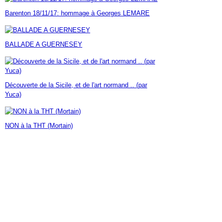
Janvier
Février
Mars
Avril
Mai
(7)
(42)
(16)
(23)
(30)
Barenton 18/11/17: hommage à Georges LEMARE
Janvier
Février
Mars
Avril
(14)
(60)
(9)
(7)
Janvier
Février
Mars
(17)
(24)
(18)
Janvier
Février
(46)
(23)
BALLADE A GUERNESEY
Janvier
(35)
Découverte de la Sicile, et de l'art normand .. (par
Yuca)
NON à la THT (Mortain)