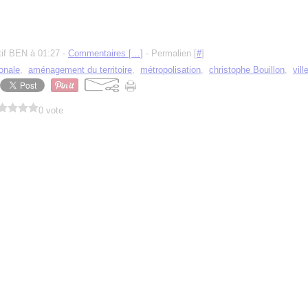
tif BEN à 01:27 -
Commentaires [
…
]
- Permalien [
#
]
onale
,
aménagement du territoire
,
métropolisation
,
christophe Bouillon
,
vil
0 vote