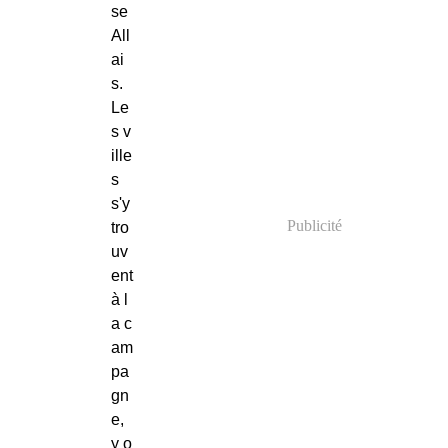
se
All
ai
s.
Le
s v
ille
s
s'y
Publicité
tro
uv
ent
à l
a c
am
pa
gn
e,
y o