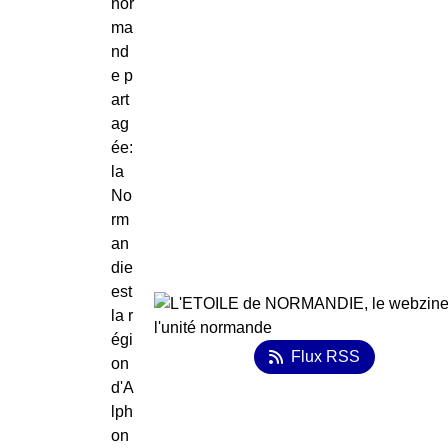
nor
ma
nd
e p
art
ag
ée:
la
No
rm
an
die
est
la r
égi
Flux RSS
on
d'A
lph
on