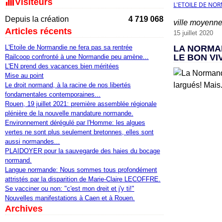
Visiteurs
L'ETOILE DE NO
Depuis la création
4 719 068
ville moyenn
Articles récents
15 juillet 2020
L'Etoile de Normandie ne fera pas sa rentrée
LA NORMA
LE BON VI
Railcoop confronté à une Normandie peu amène...
L'EN prend des vacances bien méritées
Mise au point
Le droit normand, à la racine de nos libertés
fondamentales contemporaines...
Rouen, 19 juillet 2021: première assemblée régionale
plénière de la nouvelle mandature normande.
Environnement dérégulé par l'Homme: les algues
vertes ne sont plus seulement bretonnes, elles sont
aussi normandes...
PLAIDOYER pour la sauvegarde des haies du bocage
normand.
Langue normande: Nous sommes tous profondément
attristés par la disparition de Marie-Claire LECOFFRE.
Se vacciner ou non: "c'est mon dreit et j'y ti!"
Nouvelles manifestations à Caen et à Rouen.
Archives