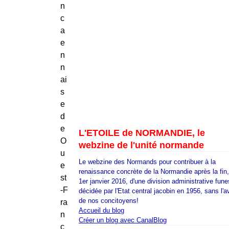
n
c
a
e
n
n
ai
s
e
d
e
L'ETOILE de NORMANDIE, le
O
webzine de l'unité normande
u
Le webzine des Normands pour contribuer à la
e
renaissance concrète de la Normandie après la fin
st
1er janvier 2016, d'une division administrative fune
-F
décidée par l'Etat central jacobin en 1956, sans l'a
de nos concitoyens!
ra
Accueil du blog
n
Créer un blog avec CanalBlog
c