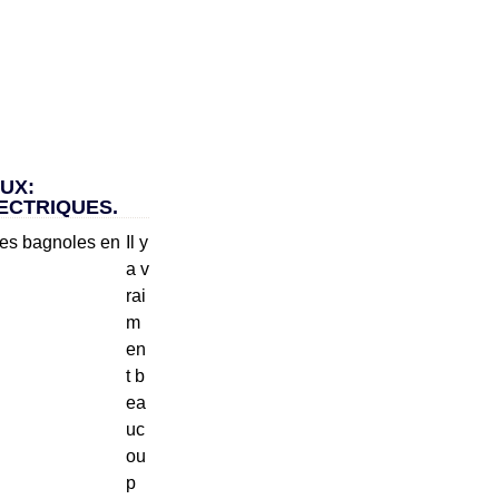
UX:
ECTRIQUES.
Il y
a v
rai
m
en
t b
ea
uc
ou
p