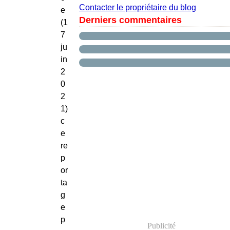
Contacter le propriétaire du blog
e
Derniers commentaires
(1
7
ju
in
2
0
2
1)
c
e
re
p
or
ta
g
e
p
Publicité