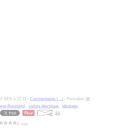
tif BEN à 23:31 -
Commentaires [
…
]
- Permalien [
#
]
ayer-Rossignol
,
voiture électrique
,
idéologie
0 vote