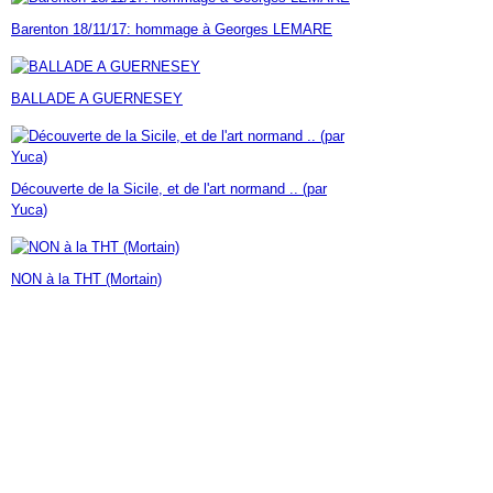
Janvier
Février
Mars
Avril
Mai
(7)
(42)
(16)
(23)
(30)
Barenton 18/11/17: hommage à Georges LEMARE
Janvier
Février
Mars
Avril
(14)
(60)
(9)
(7)
Janvier
Février
Mars
(17)
(24)
(18)
Janvier
Février
(46)
(23)
BALLADE A GUERNESEY
Janvier
(35)
Découverte de la Sicile, et de l'art normand .. (par
Yuca)
NON à la THT (Mortain)