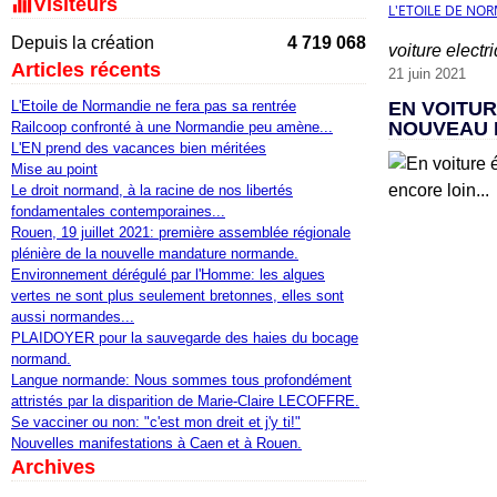
Visiteurs
L'ETOILE DE NO
Depuis la création
4 719 068
voiture electr
Articles récents
21 juin 2021
L'Etoile de Normandie ne fera pas sa rentrée
EN VOITUR
NOUVEAU M
Railcoop confronté à une Normandie peu amène...
L'EN prend des vacances bien méritées
Mise au point
Le droit normand, à la racine de nos libertés
fondamentales contemporaines...
Rouen, 19 juillet 2021: première assemblée régionale
plénière de la nouvelle mandature normande.
Environnement dérégulé par l'Homme: les algues
vertes ne sont plus seulement bretonnes, elles sont
aussi normandes...
PLAIDOYER pour la sauvegarde des haies du bocage
normand.
Langue normande: Nous sommes tous profondément
attristés par la disparition de Marie-Claire LECOFFRE.
Se vacciner ou non: "c'est mon dreit et j'y ti!"
Nouvelles manifestations à Caen et à Rouen.
Archives