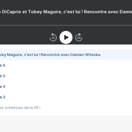
 DiCaprio et Tobey Maguire, c'est lui ! Rencontre avec Dam
bey Maguire, c'est lui ! Rencontre avec Damien Witecka
e 6
e 5
e 4
e 3
s créatrices de la VF !
e 2
e 1