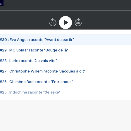
#30 : Eve Angeli raconte "Avant de partir"
#29 : MC Solaar raconte "Bouge de là"
28 : Lorie raconte "Je vais vite"
#27 : Christophe Willem raconte "Jacques a dit"
#26 : Chimène Badi raconte "Entre nous"
#25 : Indochine raconte "3e sexe"
#24 : Zaho raconte "C'est chelou"
#23 : Patrick Bruel raconte "Au café des délices"
#22 : Kyo raconte "Le chemin"