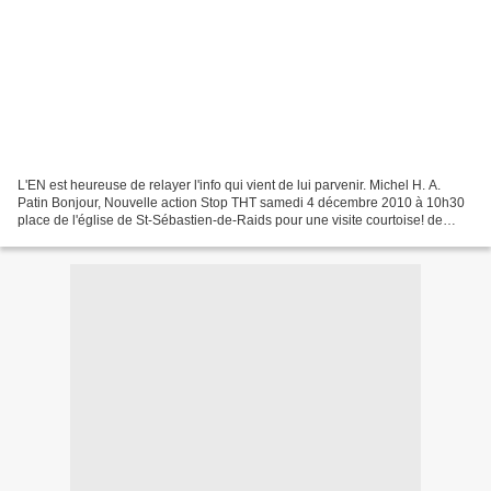
L'EN est heureuse de relayer l'info qui vient de lui parvenir. Michel H. A.
Patin Bonjour, Nouvelle action Stop THT samedi 4 décembre 2010 à 10h30
place de l'église de St-Sébastien-de-Raids pour une visite courtoise! de
chantier...Merci de venir en nombre...