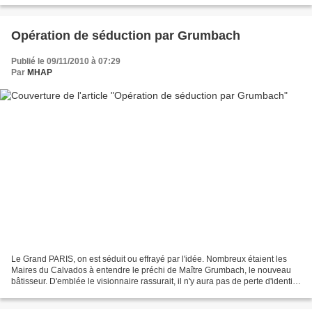
Opération de séduction par Grumbach
Publié le 09/11/2010 à 07:29
Par
MHAP
Le Grand PARIS, on est séduit ou effrayé par l'idée. Nombreux étaient les
Maires du Calvados à entendre le préchi de Maître Grumbach, le nouveau
bâtisseur. D'emblée le visionnaire rassurait, il n'y aura pas de perte d'identité
ni de confusion... Le Préfet...