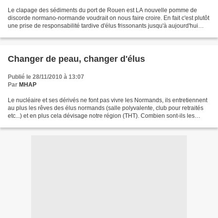
Le clapage des sédiments du port de Rouen est LA nouvelle pomme de
discorde normano-normande voudrait on nous faire croire. En fait c'est plutôt
une prise de responsabilité tardive d'élus frissonants jusqu'à aujourd'hui
devant chaque prise de responsabilité....
Changer de peau, changer d'élus
Publié le 28/11/2010 à 13:07
Par
MHAP
Le nucléaire et ses dérivés ne font pas vivre les Normands, ils entretiennent
au plus les rêves des élus normands (salle polyvalente, club pour retraités
etc...) et en plus cela dévisage notre région (THT). Combien sont-ils les
Normands en Normandie à...