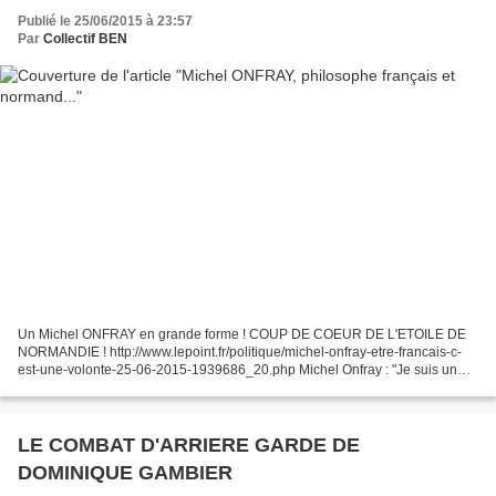
Publié le 25/06/2015 à 23:57
Par
Collectif BEN
Un Michel ONFRAY en grande forme ! COUP DE COEUR DE L'ETOILE DE
NORMANDIE ! http://www.lepoint.fr/politique/michel-onfray-etre-francais-c-
est-une-volonte-25-06-2015-1939686_20.php Michel Onfray : "Je suis un
corps qui pense en France" Le Point - Publié...
LE COMBAT D'ARRIERE GARDE DE
DOMINIQUE GAMBIER