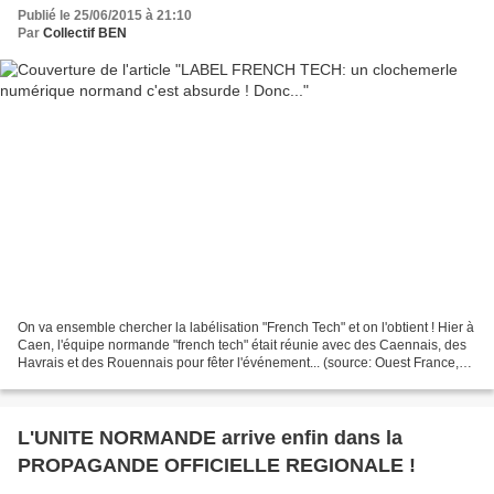
Publié le 25/06/2015 à 21:10
Par
Collectif BEN
On va ensemble chercher la labélisation "French Tech" et on l'obtient ! Hier à
Caen, l'équipe normande "french tech" était réunie avec des Caennais, des
Havrais et des Rouennais pour fêter l'événement... (source: Ouest France,
édition caennaise 25/06/15)...
L'UNITE NORMANDE arrive enfin dans la
PROPAGANDE OFFICIELLE REGIONALE !