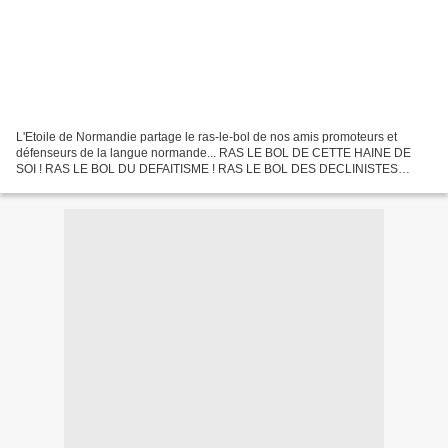
L'Etoile de Normandie partage le ras-le-bol de nos amis promoteurs et
défenseurs de la langue normande... RAS LE BOL DE CETTE HAINE DE
SOI ! RAS LE BOL DU DEFAITISME ! RAS LE BOL DES DECLINISTES
NORMANDS ! Suite à l'émission du samedi 20 juin 2015 sur...