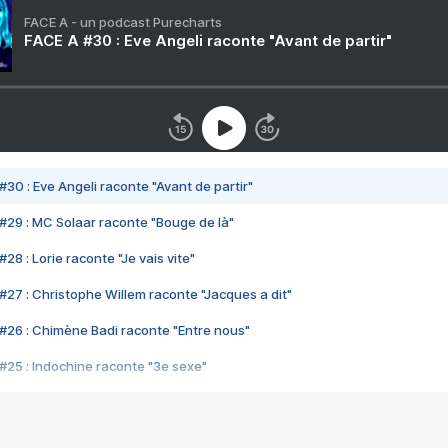
FACE A - un podcast Purecharts
FACE A #30 : Eve Angeli raconte "Avant de partir"
#30 : Eve Angeli raconte "Avant de partir"
#29 : MC Solaar raconte "Bouge de là"
28 : Lorie raconte "Je vais vite"
#27 : Christophe Willem raconte "Jacques a dit"
#26 : Chimène Badi raconte "Entre nous"
#25 : Indochine raconte "3e sexe"
#24 : Zaho raconte "C'est chelou"
#23 : Patrick Bruel raconte "Au café des délices"