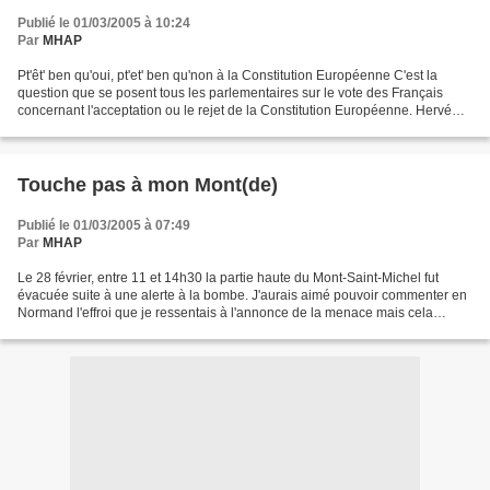
Publié le 01/03/2005 à 10:24
Par
MHAP
Pt'êt' ben qu'oui, pt'et' ben qu'non à la Constitution Européenne C'est la
question que se posent tous les parlementaires sur le vote des Français
concernant l'acceptation ou le rejet de la Constitution Européenne. Hervé
Morin, Vice-président UDF et Président...
Touche pas à mon Mont(de)
Publié le 01/03/2005 à 07:49
Par
MHAP
Le 28 février, entre 11 et 14h30 la partie haute du Mont-Saint-Michel fut
évacuée suite à une alerte à la bombe. J'aurais aimé pouvoir commenter en
Normand l'effroi que je ressentais à l'annonce de la menace mais cela
réduirait l'ampleur de l'horreur....