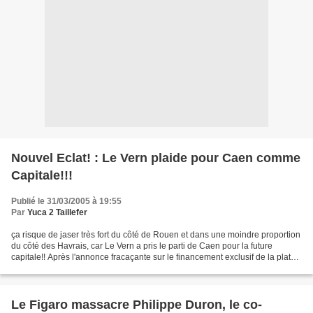
Nouvel Eclat! : Le Vern plaide pour Caen comme
Capitale!!!
Publié le 31/03/2005 à 19:55
Par
Yuca 2 Taillefer
ça risque de jaser très fort du côté de Rouen et dans une moindre proportion
du côté des Havrais, car Le Vern a pris le parti de Caen pour la future
capitale!! Après l'annonce fracaçante sur le financement exclusif de la plate-
forme de Deauville comme...
Le Figaro massacre Philippe Duron, le co-