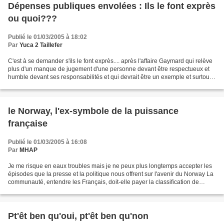
Dépenses publiques envolées : Ils le font exprès
ou quoi???
Publié le 01/03/2005 à 18:02
Par
Yuca 2 Taillefer
C'est à se demander s'ils le font exprès.... après l'affaire Gaymard qui relève
plus d'un manque de jugement d'une personne devant être respectueux et
humble devant ses responsabilités et qui devrait être un exemple et surtout
appliquer à lui-même ce...
le Norway, l'ex-symbole de la puissance
française
Publié le 01/03/2005 à 16:08
Par
MHAP
Je me risque en eaux troubles mais je ne peux plus longtemps accepter les
épisodes que la presse et la politique nous offrent sur l'avenir du Norway La
communauté, entendre les Français, doit-elle payer la classification de
Monument Historique du paquebot...
Pt'êt ben qu'oui, pt'êt ben qu'non