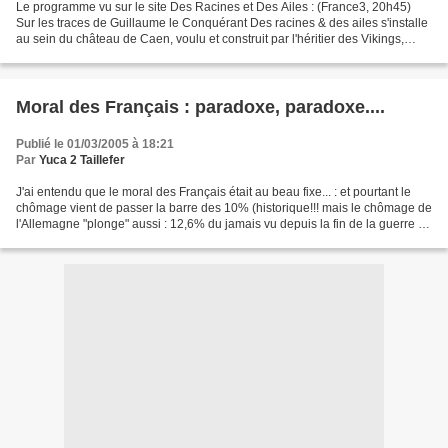
Le programme vu sur le site Des Racines et Des Ailes : (France3, 20h45)
Sur les traces de Guillaume le Conquérant Des racines & des ailes s'installe
au sein du château de Caen, voulu et construit par l'héritier des Vikings,
Guillaume le Conquérant. Flanqué...
Moral des Français : paradoxe, paradoxe....
Publié le 01/03/2005 à 18:21
Par
Yuca 2 Taillefer
J'ai entendu que le moral des Français était au beau fixe... : et pourtant le
chômage vient de passer la barre des 10% (historique!!! mais le chômage de
l'Allemagne "plonge" aussi : 12,6% du jamais vu depuis la fin de la guerre et
malgré les réformes,...