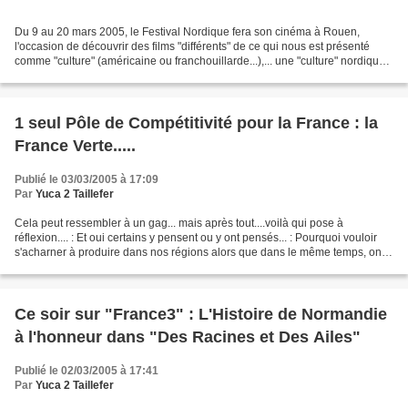
Du 9 au 20 mars 2005, le Festival Nordique fera son cinéma à Rouen,
l'occasion de découvrir des films "différents" de ce qui nous est présenté
comme "culture" (américaine ou franchouillarde...),... une "culture" nordique
originale faite de brumes, de...
1 seul Pôle de Compétitivité pour la France : la
France Verte.....
Publié le 03/03/2005 à 17:09
Par
Yuca 2 Taillefer
Cela peut ressembler à un gag... mais après tout....voilà qui pose à
réflexion.... : Et oui certains y pensent ou y ont pensés... : Pourquoi vouloir
s'acharner à produire dans nos régions alors que dans le même temps, on
produit plus vite et à meilleurs...
Ce soir sur "France3" : L'Histoire de Normandie
à l'honneur dans "Des Racines et Des Ailes"
Publié le 02/03/2005 à 17:41
Par
Yuca 2 Taillefer