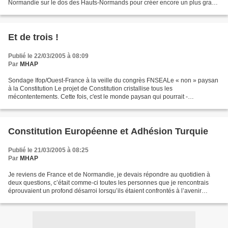
Normandie sur le dos des Hauts-Normands pour créer encore un plus grand
écart de richesse entre les deux...
Et de trois !
Publié le 22/03/2005 à 08:09
Par
MHAP
Sondage Ifop/Ouest-France à la veille du congrès FNSEALe « non » paysan
à la Constitution Le projet de Constitution cristallise tous les
mécontentements. Cette fois, c'est le monde paysan qui pourrait -
massivement - dire « non » au référendum, selon...
Constitution Européenne et Adhésion Turquie
Publié le 21/03/2005 à 08:25
Par
MHAP
Je reviens de France et de Normandie, je devais répondre au quotidien à
deux questions, c’était comme-ci toutes les personnes que je rencontrais
éprouvaient un profond désarroi lorsqu’ils étaient confrontés à l’avenir
européen de notre pays voir de nos...