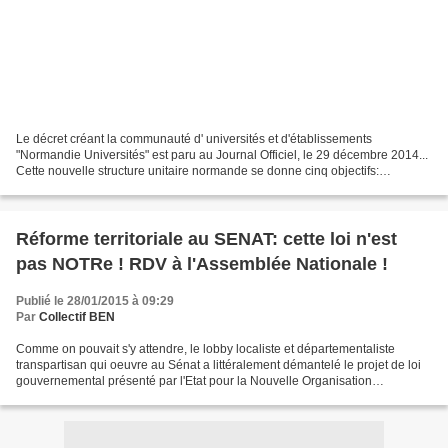
Le décret créant la communauté d' universités et d'établissements
"Normandie Universités" est paru au Journal Officiel, le 29 décembre 2014...
Cette nouvelle structure unitaire normande se donne cinq objectifs:
Favoriser l'attractivité en affirmant une...
Réforme territoriale au SENAT: cette loi n'est
pas NOTRe ! RDV à l'Assemblée Nationale !
Publié le 28/01/2015 à 09:29
Par
Collectif BEN
Comme on pouvait s'y attendre, le lobby localiste et départementaliste
transpartisan qui oeuvre au Sénat a littéralement démantelé le projet de loi
gouvernemental présenté par l'Etat pour la Nouvelle Organisation
Territoriale de la République (loi NOTRe):...