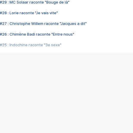
#29 : MC Solaar raconte "Bouge de là"
28 : Lorie raconte "Je vais vite"
#27 : Christophe Willem raconte "Jacques a dit"
#26 : Chimène Badi raconte "Entre nous"
#25 : Indochine raconte "3e sexe"
#24 : Zaho raconte "C'est chelou"
#23 : Patrick Bruel raconte "Au café des délices"
#22 : Kyo raconte "Le chemin"
#21 : Nolwenn Leroy raconte "Cassé"
#20 : Patrick Hernandez raconte "Born to be alive"
#19 : Lorie raconte "Près de moi"
#18 : Michael Jones raconte "A nos actes manqués" (avec Jean-Jacque
#17 : Khaled raconte "Aïcha"