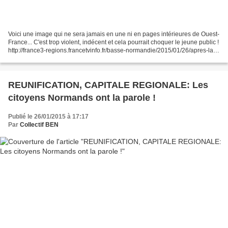
Voici une image qui ne sera jamais en une ni en pages intérieures de Ouest-
France... C'est trop violent, indécent et cela pourrait choquer le jeune public !
http://france3-regions.francetvinfo.fr/basse-normandie/2015/01/26/apres-la-
lourde-defaite-de-rennes-les-bus-des-supporters-caennais-caillasses-
640405.html...
REUNIFICATION, CAPITALE REGIONALE: Les
citoyens Normands ont la parole !
Publié le 26/01/2015 à 17:17
Par
Collectif BEN