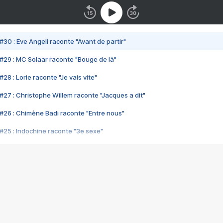
#30 : Eve Angeli raconte "Avant de partir"
#29 : MC Solaar raconte "Bouge de là"
28 : Lorie raconte "Je vais vite"
#27 : Christophe Willem raconte "Jacques a dit"
#26 : Chimène Badi raconte "Entre nous"
#25 : Indochine raconte "3e sexe"
#24 : Zaho raconte "C'est chelou"
#23 : Patrick Bruel raconte "Au café des délices"
#22 : Kyo raconte "Le chemin"
#21 : Nolwenn Leroy raconte "Cassé"
#20 : Patrick Hernandez raconte "Born to be alive"