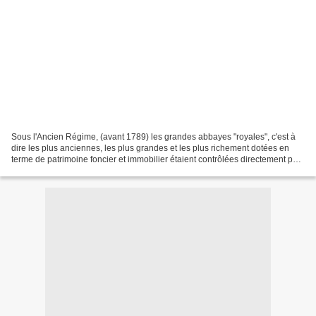
Sous l'Ancien Régime, (avant 1789) les grandes abbayes "royales", c'est à
dire les plus anciennes, les plus grandes et les plus richement dotées en
terme de patrimoine foncier et immobilier étaient contrôlées directement par
la Monarchie: le Roi par le...