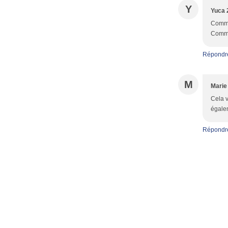
Y
Yuca 2
Commen
Commen
Répondr
M
Marie
Cela v
égalem
Répondr