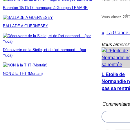
Janvier
Février
Mars
Avril
Mai
(7)
(42)
(16)
(23)
(30)
Barenton 18/11/17: hommage à Georges LEMARE
Janvier
Février
Mars
Avril
(14)
(60)
(9)
(7)
Janvier
Février
Mars
(17)
(24)
(18)
Vous aimez ?
Janvier
Février
(46)
(23)
BALLADE A GUERNESEY
Janvier
(35)
Vous aimerez 
Découverte de la Sicile, et de l'art normand .. (par
Yuca)
NON à la THT (Mortain)
L'Etoile de
Normandie n
pas sa rentr
Commentair