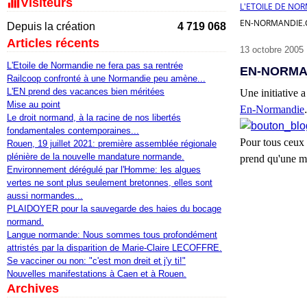
Visiteurs
L'ETOILE DE NO
EN-NORMANDIE.C
Depuis la création
4 719 068
Articles récents
13 octobre 2005
L'Etoile de Normandie ne fera pas sa rentrée
EN-NORMA
Railcoop confronté à une Normandie peu amène...
L'EN prend des vacances bien méritées
Une initiative 
Mise au point
En-Normandie
.
Le droit normand, à la racine de nos libertés
fondamentales contemporaines...
Pour tous ceux p
Rouen, 19 juillet 2021: première assemblée régionale
plénière de la nouvelle mandature normande.
prend qu'une m
Environnement dérégulé par l'Homme: les algues
vertes ne sont plus seulement bretonnes, elles sont
aussi normandes...
PLAIDOYER pour la sauvegarde des haies du bocage
normand.
Langue normande: Nous sommes tous profondément
attristés par la disparition de Marie-Claire LECOFFRE.
Se vacciner ou non: "c'est mon dreit et j'y ti!"
Nouvelles manifestations à Caen et à Rouen.
Archives