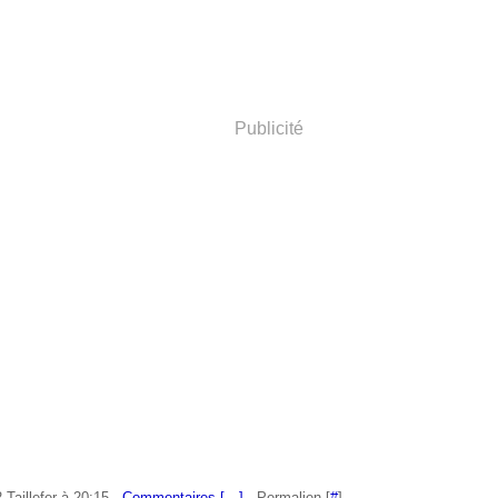
Publicité
 Taillefer à 20:15 -
Commentaires [
…
]
- Permalien [
#
]