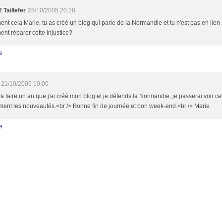
 Taillefer
28/10/2005 20:28
t cela Marie, tu as créé un blog qui parle de la Normandie et tu n'est pas en lien
t réparer cette injustice?
e
21/10/2005 10:00
a faire un an que j'ai créé mon blog et je défends la Normandie, je passerai voir ce
ent les nouveautés.<br /> Bonne fin de journée et bon week-end.<br /> Marie
e