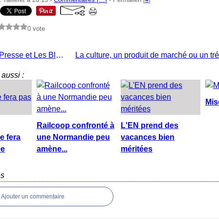
0 vote
La Grande Presse et Les Blogs
aussi :
Mis
Railcoop confronté à
L'EN prend des
e fera
une Normandie peu
vacances bien
ée
amène...
méritées
es
Ajouter un commentaire