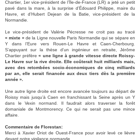
Chartier, 1er vice-président de l’Île-de-France (LR) a jeté un petit
pavé dans la mare, à la surprise d’Édouard Philippe, maire du
Havre, et d’Hubert Dejean de la Batie, vice-président de la
Normandie.
Le vice-président de Valérie Pécresse ne croit pas au tracé
« mixte »
de la Ligne nouvelle Paris Normandie qui se sépare en
Y dans l’Eure vers Rouen-Le Havre et Caen-Cherbourg.
S’appuyant sur la thèse d’un ingénieur en retraite, Jérôme
Chartier préfère
« une ligne à grande vitesse directe Roissy-
Le Havre sur la rive droite. Elle coûterait huit milliards mais,
avec des retombées socio-économiques de cinq milliards
par an, elle serait financée aux deux tiers dès la première
année ».
Une autre ligne droite est encore avancée toujours au départ de
Roissy mais jusqu’à Caen en franchissant la Seine après un Y
dans le Vexin normand. Il faudrait alors traverser la forêt
domaniale de Montmorency. Ce qui ne serait pas une mince
affaire.
Commentaire de Florestan:
Merci à Xavier Oriot de Ouest-France pour avoir levé ce lièvre
devant notre vigilance normande...