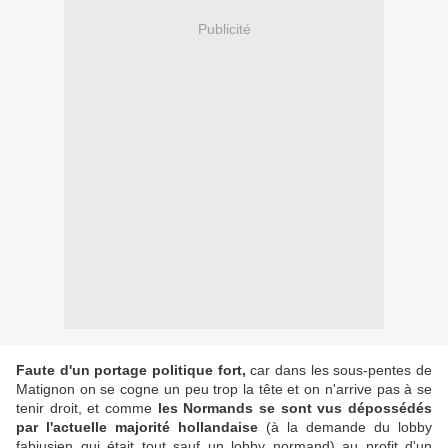
Publicité
Faute d'un portage politique fort,
car dans les sous-pentes de
Matignon on se cogne un peu trop la tête et on n'arrive pas à se
tenir droit, et comme
les Normands se sont vus dépossédés
par l'actuelle majorité hollandaise
(à la demande du lobby
fabiusien qui était tout sauf un lobby normand) au profit d'un