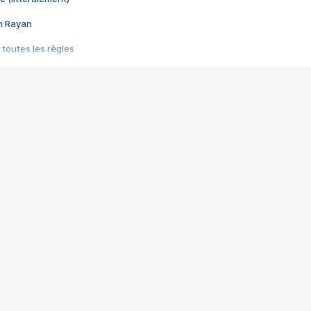
im Rayan
 toutes les règles
s les jeux vidéo
us choquant de Rockstar ? - Le scandale BULLY
e plus moche de Steam
du RÊVE tourne au CAUCHEMAR
pendant 8 heures
it… à tort
umiliés par un jeu vidéo
ire - Final Fantasy 8
ti un empire - Age of Empires
story DOFUS