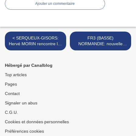
Ajouter un commentaire
< SERQUEUX-GISORS:
FR3 (BASSE)
Hervé MORIN rencontre les
NORMANDIE: nouvelle
maires brayons.
provocation bretonne...
absurde et déplacée! >
Hébergé par Canalblog
Top articles
Pages
Contact
Signaler un abus
C.G.U.
Cookies et données personnelles
Préférences cookies