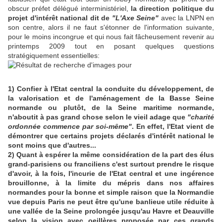
obscur préfet délégué interministériel,
la direction politique du
projet d'intérêt national dit de
"L'Axe Seine"
avec la LNPN en
son centre, alors il ne faut s'étonner de l'information suivante,
pour le moins incongrue et qui nous fait fâcheusement revenir au
printemps 2009 tout en posant quelques questions
stratégiquement essentielles:
1) Confier à l'Etat central la conduite du développement, de
la valorisation et de l'aménagement de la Basse Seine
normande ou plutôt, de la Seine maritime normande,
n'aboutit à pas grand chose
selon le vieil adage que
"charité
ordonnée commence par soi-même"
. En effet, l'Etat vient de
démontrer que certains projets déclarés d'intérêt national le
sont moins que d'autres...
2) Quant à espérer la même considération de la part des élus
grand-parisiens ou franciliens c'est surtout prendre le risque
d'avoir, à la fois, l'incurie de l'Etat central et une ingérence
brouillonne, à la limite du mépris dans nos affaires
normandes pour la bonne et simple raison que la Normandie
vue depuis Paris ne peut être qu'une banlieue utile réduite à
une vallée de la Seine prolongée jusqu'au Havre et Deauville
selon la vision avec oeillères proposée par ces grands