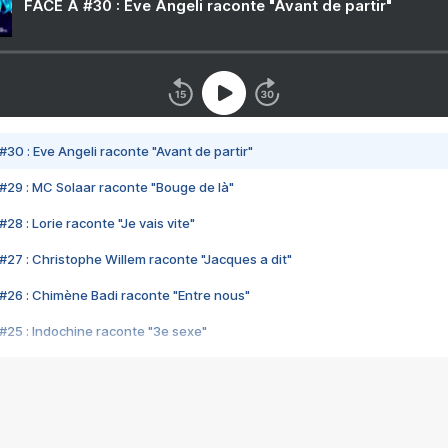
FACE A #30 : Eve Angeli raconte "Avant de partir"
#30 : Eve Angeli raconte "Avant de partir"
#29 : MC Solaar raconte "Bouge de là"
28 : Lorie raconte "Je vais vite"
#27 : Christophe Willem raconte "Jacques a dit"
#26 : Chimène Badi raconte "Entre nous"
#25 : Indochine raconte "3e sexe"
#24 : Zaho raconte "C'est chelou"
#23 : Patrick Bruel raconte "Au café des délices"
#22 : Kyo raconte "Le chemin"