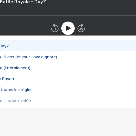
 Battle Royale - DayZ
 DayZ
 a 13 ans (et vous l'avez ignoré)
e (littéralement)
im Rayan
 toutes les règles
s les jeux vidéo
us choquant de Rockstar ? - Le scandale BULLY
e plus moche de Steam
du RÊVE tourne au CAUCHEMAR