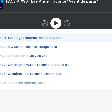
FACE A #30 : Eve Angeli raconte "Avant de partir"
#30 : Eve Angeli raconte "Avant de partir"
#29 : MC Solaar raconte "Bouge de là"
28 : Lorie raconte "Je vais vite"
#27 : Christophe Willem raconte "Jacques a dit"
#26 : Chimène Badi raconte "Entre nous"
#25 : Indochine raconte "3e sexe"
#24 : Zaho raconte "C'est chelou"
#23 : Patrick Bruel raconte "Au café des délices"
#22 : Kyo raconte "Le chemin"