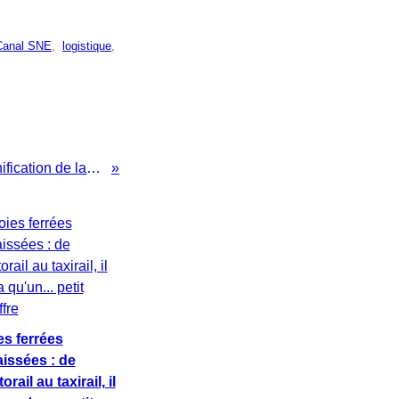
Canal SNE
,
logistique
,
Hervé MORIN: Après la réunification de la Normandie, la réunification du Centre?
es ferrées
aissées : de
torail au taxirail, il