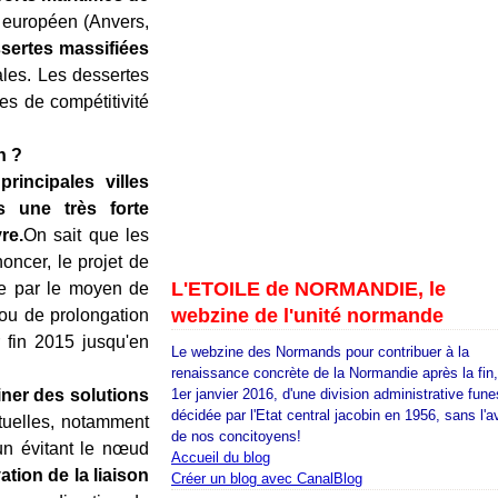
européen (Anvers,
sertes massifiées
ales. Les dessertes
es de compétitivité
n ?
rincipales villes
s une très forte
re.
On sait que les
noncer, le projet de
L'ETOILE de NORMANDIE, le
re par le moyen de
webzine de l'unité normande
 ou de prolongation
 fin 2015 jusqu'en
Le webzine des Normands pour contribuer à la
renaissance concrète de la Normandie après la fin
iner des solutions
1er janvier 2016, d'une division administrative fune
décidée par l'Etat central jacobin en 1956, sans l'a
tuelles, notamment
de nos concitoyens!
un évitant le nœud
Accueil du blog
ation de la liaison
Créer un blog avec CanalBlog