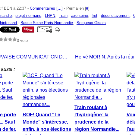
tif BEN à 22:37 -
Commentaires [
…
]
- Permalien [
#
]
mandie
,
projet normand
,
LNPN
,
Train
,
axe seine
,
fret
,
désenclavement
,
hinterland
,
Basse Seine Paris Normandie
,
Serqueux-Gisors
0 vote
TRÈS MAUVAISE COMMUNICATION DE LA FROMAGERIE E. GRAINDORGE!
aussi :
Train roulant à
e porte
BOF! Quand "Le
l'hydrogène: la
Voi
... Sauf
Monde" s'intéresse,
prudence de la
dél
 de fer.
enfin, à nos élections
région Normandie...
l'au