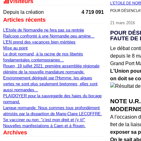
Visiteurs
L'ETOILE DE NO
POUR DÉSENCLAV
Depuis la création
4 719 091
Articles récents
21 mars 2016
L'Etoile de Normandie ne fera pas sa rentrée
POUR DÉS
Railcoop confronté à une Normandie peu amène...
FAUTE DE 
L'EN prend des vacances bien méritées
Mise au point
Le débat conti
Le droit normand, à la racine de nos libertés
depuis le 8 ma
fondamentales contemporaines...
Grand Port Ma
Rouen, 19 juillet 2021: première assemblée régionale
L'Union pour
plénière de la nouvelle mandature normande.
Environnement dérégulé par l'Homme: les algues
on doit se co
vertes ne sont plus seulement bretonnes, elles sont
aussi normandes...
PLAIDOYER pour la sauvegarde des haies du bocage
NOTE U.R
normand.
Langue normande: Nous sommes tous profondément
MODERNIS
attristés par la disparition de Marie-Claire LECOFFRE.
A l'occasion 
Se vacciner ou non: "c'est mon dreit et j'y ti!"
fret de la lia
Nouvelles manifestations à Caen et à Rouen.
Archives
exposer sa p
On le sait a