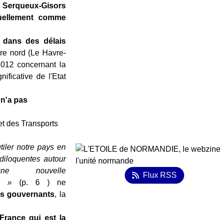
on Serqueux-Gisors
ctuellement comme
r dans des délais
ire nord (Le Havre-
2012 concernant la
ificative de l'Etat
 n'a pas
t des Transports
iler notre pays en
diloquentes autour
ne nouvelle
Flux RSS
ée »
(p. 6 ) ne
els gouvernants
, la
France qui est la