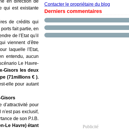
nne en direction de
Contacter le propriétaire du blog
 qui est existante
Derniers commentaires
res de crédits qui
orts fait partie, en
tendre de l'Etat qu'il
ui viennent d'être
r laquelle l'Etat,
ien entendu, aucun
 scénario Le Havre-
x-Gisors les deux
e (71millions € ).
est-elle pour autant
x-Gisors
 d'attractivité pour
 n'est pas exclusif,
rtance de son P.I.B.
en-Le Havre) étant
Publicité