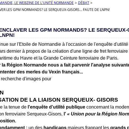
RMANDIE, LE WEBZINE DE L'UNITÉ NORMANDE
>
DÉBAT
>
ER LES GPM NORMANDS? LE SERQUEUX-GISORS... FAUTE DE LNPN!
ENCLAVER LES GPM NORMANDS? LE SERQUEUX-G
LNPN!
nue sur l'Etoile de Normandie à l'occasion de l'enquête d'utilit
rs dernier à propos de la création d'une ligne de fret ferroviaire
ritime du Havre et la Grande Ceinture ferroviaire de Paris.
 la Région Normande nous a fait parvenir l'analyse suivante
ntenter des merles du Vexin français...
.N
ATION DE LA LIAISON SERQUEUX- GISORS
de la tenue de
l'enquête d'utilité publique
concernant la moderni
ison ferroviaire Serqueux-Gisors,
l'
« Union pour la Région Nor
osition.
bondamment :
un des
handicaps
majeurs frappant les
grands p