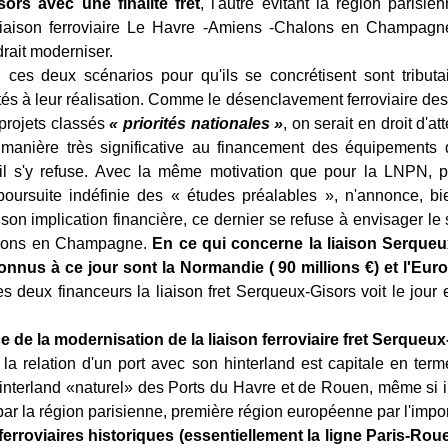
ors avec une finalité fret
, l'autre évitant la région parisie
a liaison ferroviaire Le Havre -Amiens -Chalons en Champagne
drait moderniser.
ces deux scénarios pour qu'ils se concrétisent sont tributai
tés à leur réalisation. Comme le désenclavement ferroviaire des p
 projets classés
« priorités nationales »
, on serait en droit d'at
 manière très significative au financement des équipements q
il s'y refuse. Avec la même motivation que pour la LNPN, pou
 poursuite indéfinie des « études préalables », n'annonce, b
son implication financière, ce dernier se refuse à envisager le
lons en Champagne.
En ce qui concerne la liaison Serqueu
nnus à ce jour sont la Normandie ( 90 millions €) et l'Europ
es deux financeurs la liaison fret Serqueux-Gisors voit le jour 
e de la modernisation de la liaison ferroviaire fret Serqueu
 la relation d'un port avec son hinterland est capitale en terme
'hinterland «naturel» des Ports du Havre et de Rouen, même si il
 par la région parisienne, première région européenne par l'impo
ferroviaires historiques (essentiellement la ligne Paris-Rou