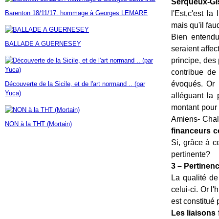
Serqueux-Gis
Janvier
Février
Mars
Avril
Mai
(7)
(42)
(16)
(23)
(30)
Barenton 18/11/17: hommage à Georges LEMARE
l'Est,c'est l
Janvier
Février
Mars
Avril
(14)
(60)
(9)
(7)
mais qu'il fau
Janvier
Février
Mars
(17)
(24)
(18)
Janvier
Février
(46)
(23)
Bien entendu 
BALLADE A GUERNESEY
Janvier
(35)
seraient affec
principe, des
contribue de
évoqués. Or 
Découverte de la Sicile, et de l'art normand .. (par
Yuca)
alléguant la
montant pour 
Amiens- Cha
NON à la THT (Mortain)
financeurs co
Si, grâce à c
pertinente?
3 – Pertinenc
La qualité de
celui-ci. Or l
est constitué
Les liaisons 