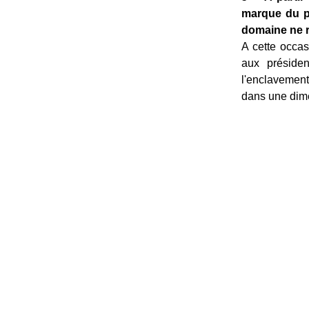
marque du po
domaine ne r
A cette occas
aux présiden
l'enclavement
dans une dimen