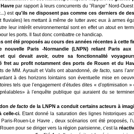
 Havre
par rapport à leurs concurrents du
"Range"
Nord-Ouest 
...) est
qu'ils ne disposent pas comme ces derniers de des
 et fluviales) les mettant à même de lutter avec eux à armes ég
utre leur intérêt environnemental sont en effet un atout en term
ur les ports. Il faut donc combattre ce handicap.
 ont été proposés au cours des années récentes à cette fi
e nouvelle Paris -Normandie (LNPN) reliant Paris aux p
t qui devait avoir, outre sa fonctionnalité voyageur
té fret au profit notamment des ports de Rouen et du Hav
s de MM. Ayrault et Valls ont abandonné,
de facto
, sans l'an
rdant à des horizons lointains son éventuelle mise en oeuv
toires tels que l'engagement d'études dites « d'optimisation »
préalables» à l'enquête publique qui auraient du se terminer
ndon
de facto
de la LNPN a conduit certains acteurs à imag
 celle-ci.
Etant donné la saturation des lignes historiques ac
n Paris-Rouen-Le Havre , deux scénarios ont été proposés, l'
 Rouen pour se diriger vers la région parisienne, c'est la
réactiv