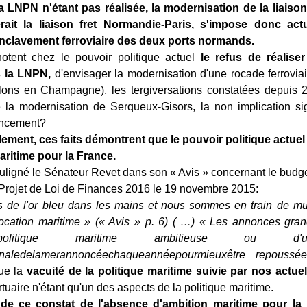
la LNPN n'étant pas réalisée, la modernisation de la liais
erait la liaison fret Normandie-Paris, s'impose donc a
'enclavement ferroviaire des deux ports normands.
tent chez le pouvoir politique actuel
le refus de réalise
s la LNPN,
d'envisager la modernisation d'une rocade ferrovia
ons en Champagne), les tergiversations constatées depuis 
e la modernisation de Serqueux-Gisors, la non implication sign
ancement?
ment, ces faits démontrent que le pouvoir politique actuel
aritime pour la France.
ligné le Sénateur Revet dans son « Avis » concernant le budge
Projet de Loi de Finances 2016 le 19 novembre 2015:
 de l'or bleu dans les mains et nous sommes en train de mut
vocation maritime » (« Avis » p. 6) ( …) « Les annonces gran
olitique maritime ambitieuse ou d'u
nale
de
la
mer
annoncée
chaque
année
pour
mieux
être repouss
ue la
vacuité
de
la politique maritime suivie par nos actu
tuaire n'étant qu'un des aspects de la politique maritime.
 de ce constat de l'absence d'ambition maritime pour la 