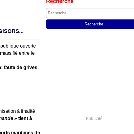
Recherche
ISORS...
é publique ouverte
 massifié entre le
: faute de grives,
sation à finalité
mande »
tient à
Publicité
orts maritimes de