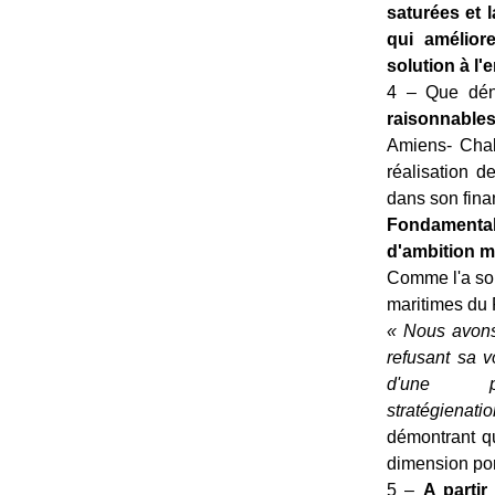
saturées et 
qui amélior
solution à l
4 – Que déno
raisonnable
Amiens- Chal
réalisation d
dans son fin
Fondamentale
d'ambition m
Comme l'a sou
maritimes du 
« Nous avons
refusant sa 
d'une p
stratégie
natio
démontrant q
dimension por
5 –
A partir