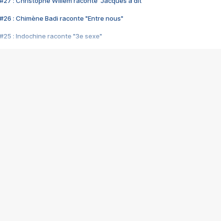
#27 : Christophe Willem raconte "Jacques a dit"
#26 : Chimène Badi raconte "Entre nous"
#25 : Indochine raconte "3e sexe"
#24 : Zaho raconte "C'est chelou"
#23 : Patrick Bruel raconte "Au café des délices"
#22 : Kyo raconte "Le chemin"
#21 : Nolwenn Leroy raconte "Cassé"
#20 : Patrick Hernandez raconte "Born to be alive"
#19 : Lorie raconte "Près de moi"
#18 : Michael Jones raconte "A nos actes manqués" (avec Jean-Jacque
#17 : Khaled raconte "Aïcha"
#16 : Corneille raconte "Parce qu'on vient de loin"
#15 : Indochine raconte "L'aventurier"