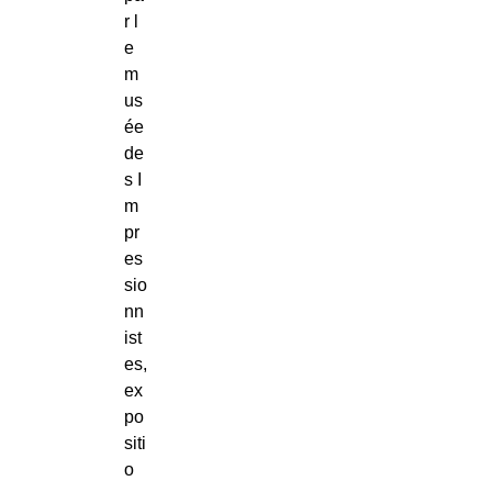
r l
e
m
us
ée
de
s I
m
pr
es
sio
nn
ist
es,
ex
po
siti
o