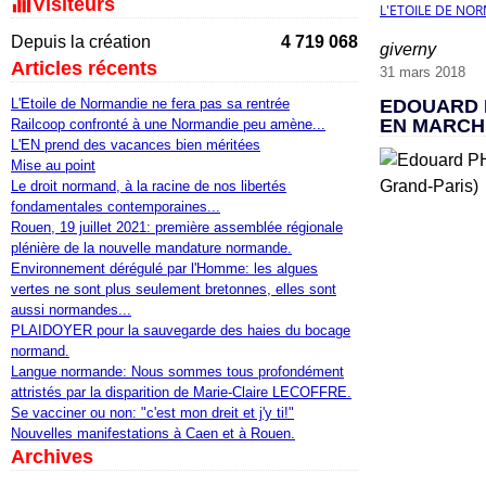
Visiteurs
L'ETOILE DE NO
Depuis la création
4 719 068
giverny
Articles récents
31 mars 2018
L'Etoile de Normandie ne fera pas sa rentrée
EDOUARD P
EN MARCH
Railcoop confronté à une Normandie peu amène...
L'EN prend des vacances bien méritées
Mise au point
Le droit normand, à la racine de nos libertés
fondamentales contemporaines...
Rouen, 19 juillet 2021: première assemblée régionale
plénière de la nouvelle mandature normande.
Environnement dérégulé par l'Homme: les algues
vertes ne sont plus seulement bretonnes, elles sont
aussi normandes...
PLAIDOYER pour la sauvegarde des haies du bocage
normand.
Langue normande: Nous sommes tous profondément
attristés par la disparition de Marie-Claire LECOFFRE.
Se vacciner ou non: "c'est mon dreit et j'y ti!"
Nouvelles manifestations à Caen et à Rouen.
Archives