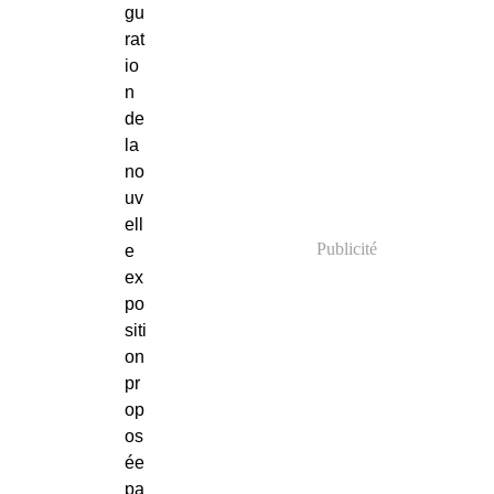
gu
rat
io
n
de
la
no
uv
ell
Publicité
e
ex
po
siti
on
pr
op
os
ée
pa