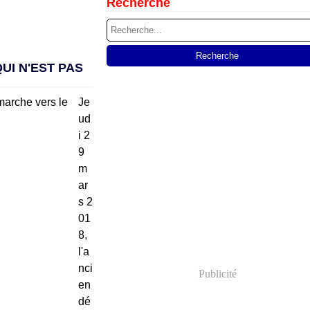
Recherche
UI N'EST PAS
Je
ud
i 2
9
m
ar
s 2
01
8,
l'a
nci
Publicité
en
dé