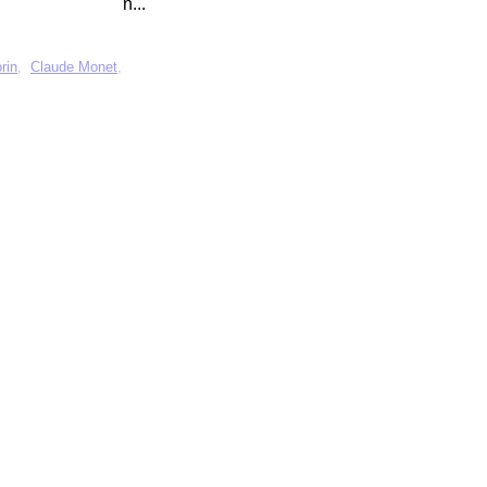
n...
rin
,
Claude Monet
,