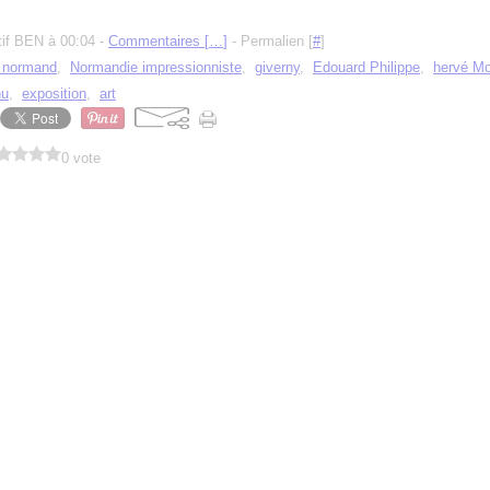
tif BEN à 00:04 -
Commentaires [
…
]
- Permalien [
#
]
e normand
,
Normandie impressionniste
,
giverny
,
Edouard Philippe
,
hervé Mo
nu
,
exposition
,
art
0 vote