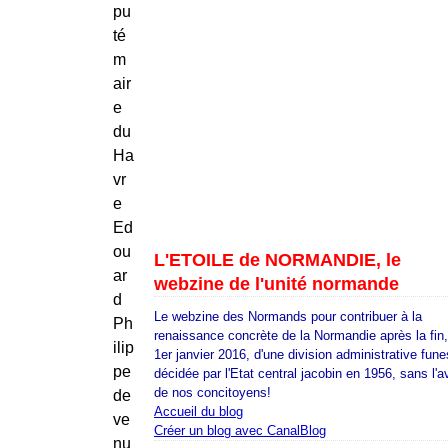
pu
té
m
air
e
du
Ha
vr
e
Ed
ou
L'ETOILE de NORMANDIE, le
ar
webzine de l'unité normande
d
Le webzine des Normands pour contribuer à la
Ph
renaissance concrète de la Normandie après la fin
ilip
1er janvier 2016, d'une division administrative fune
pe
décidée par l'Etat central jacobin en 1956, sans l'a
de nos concitoyens!
de
Accueil du blog
ve
Créer un blog avec CanalBlog
nu