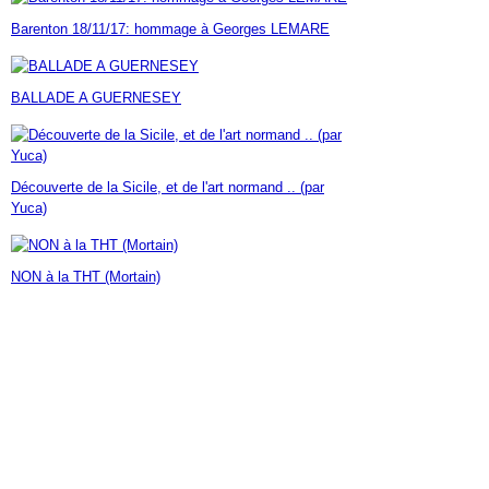
Janvier
Février
Mars
Avril
Mai
(7)
(42)
(16)
(23)
(30)
Barenton 18/11/17: hommage à Georges LEMARE
Janvier
Février
Mars
Avril
(14)
(60)
(9)
(7)
Janvier
Février
Mars
(17)
(24)
(18)
Janvier
Février
(46)
(23)
BALLADE A GUERNESEY
Janvier
(35)
Découverte de la Sicile, et de l'art normand .. (par
Yuca)
NON à la THT (Mortain)