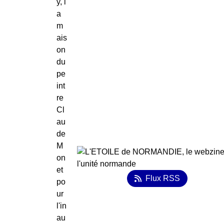
y, l
a
m
ais
on
du
pe
int
re
Cl
au
de
M
on
et
Flux RSS
po
ur
l'in
au