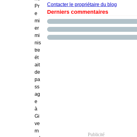
Contacter le propriétaire du blog
Pr
Derniers commentaires
e
mi
er
mi
nis
tre
ét
ait
de
pa
ss
ag
e
à
Gi
ve
rn
Publicité