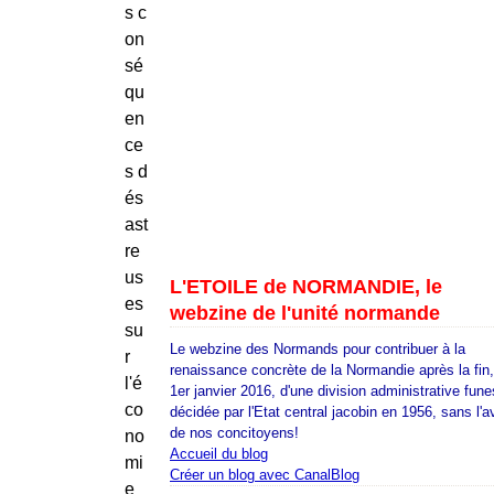
s c
on
sé
qu
en
ce
s d
és
ast
re
us
L'ETOILE de NORMANDIE, le
es
webzine de l'unité normande
su
Le webzine des Normands pour contribuer à la
r
renaissance concrète de la Normandie après la fin
l'é
1er janvier 2016, d'une division administrative fune
co
décidée par l'Etat central jacobin en 1956, sans l'a
de nos concitoyens!
no
Accueil du blog
mi
Créer un blog avec CanalBlog
e