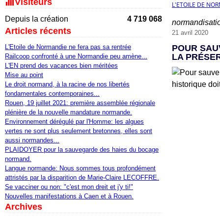
Visiteurs
L'ETOILE DE NO
Depuis la création
4 719 068
normandisati
Articles récents
21 avril 2020
L'Etoile de Normandie ne fera pas sa rentrée
POUR SAUV
LA PRÉSER
Railcoop confronté à une Normandie peu amène...
L'EN prend des vacances bien méritées
Mise au point
Le droit normand, à la racine de nos libertés
fondamentales contemporaines...
Rouen, 19 juillet 2021: première assemblée régionale
plénière de la nouvelle mandature normande.
Environnement dérégulé par l'Homme: les algues
vertes ne sont plus seulement bretonnes, elles sont
aussi normandes...
PLAIDOYER pour la sauvegarde des haies du bocage
normand.
Langue normande: Nous sommes tous profondément
attristés par la disparition de Marie-Claire LECOFFRE.
Se vacciner ou non: "c'est mon dreit et j'y ti!"
Nouvelles manifestations à Caen et à Rouen.
Archives