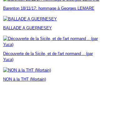
Janvier
Février
Mars
Avril
Mai
(7)
(42)
(16)
(23)
(30)
Barenton 18/11/17: hommage à Georges LEMARE
Janvier
Février
Mars
Avril
(14)
(60)
(9)
(7)
Janvier
Février
Mars
(17)
(24)
(18)
Janvier
Février
(46)
(23)
BALLADE A GUERNESEY
Janvier
(35)
Découverte de la Sicile, et de l'art normand .. (par
Yuca)
NON à la THT (Mortain)