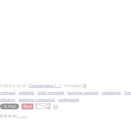
tif BEN à 16:44 -
Commentaires [
…
]
- Permalien [
#
]
e normand
,
solidarité
,
Unité normande
,
tourisme normand
,
vandalisme
,
Com
ndisation
,
épidémie coronavirus
,
confinement
0 vote