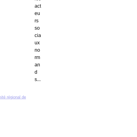
act
eu
rs
so
cia
ux
no
rm
an
d
s...
ité régional de