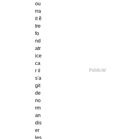
ou
rra
it ê
tre
fo
nd
atr
ice
ca
Publicité
r il
s'a
git
de
no
rm
an
dis
er
les