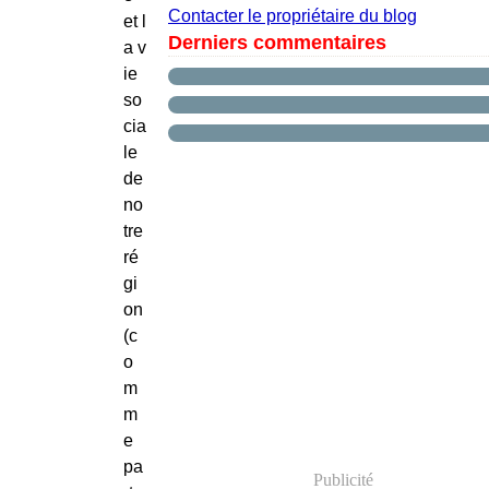
Contacter le propriétaire du blog
et l
Derniers commentaires
a v
ie
so
cia
le
de
no
tre
ré
gi
on
(c
o
m
m
e
pa
Publicité