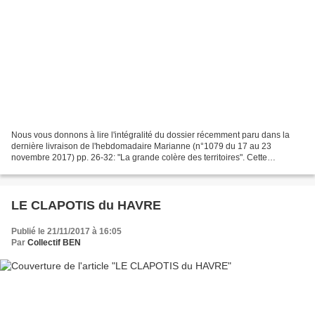
Nous vous donnons à lire l'intégralité du dossier récemment paru dans la
dernière livraison de l'hebdomadaire Marianne (n°1079 du 17 au 23
novembre 2017) pp. 26-32: "La grande colère des territoires". Cette
traversée du plancher des vaches ne fera que...
LE CLAPOTIS du HAVRE
Publié le 21/11/2017 à 16:05
Par
Collectif BEN