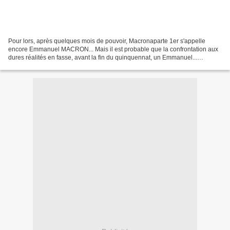
Pour lors, après quelques mois de pouvoir, Macronaparte 1er s'appelle
encore Emmanuel MACRON... Mais il est probable que la confrontation aux
dures réalités en fasse, avant la fin du quinquennat, un Emmanuel...
MICRON ! En attendant, les Normands se voient...