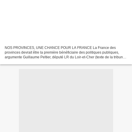
NOS PROVINCES, UNE CHANCE POUR LA FRANCE La France des
provinces devrait être la première bénéficiaire des politiques publiques,
argumente Guillaume Peltier, député LR du Loir-et-Cher (texte de la tribune
parue dans Le Figaro, jeudi 9 novembre 2017) La...