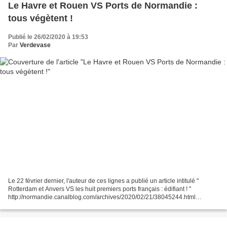
Le Havre et Rouen VS Ports de Normandie :
tous végètent !
Publié le 26/02/2020 à 19:53
Par
Verdevase
Le 22 février dernier, l'auteur de ces lignes a publié un article intitulé "
Rotterdam et Anvers VS les huit premiers ports français : édifiant ! "
http://normandie.canalblog.com/archives/2020/02/21/38045244.html
Auparavant, il avait lu l'article suivant...