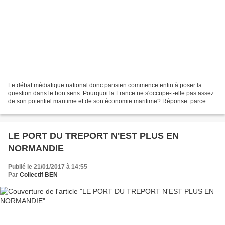
Le débat médiatique national donc parisien commence enfin à poser la
question dans le bon sens: Pourquoi la France ne s'occupe-t-elle pas assez
de son potentiel maritime et de son économie maritime? Réponse: parce
que Paris prétend s'en occuper et quand...
LE PORT DU TREPORT N'EST PLUS EN
NORMANDIE
Publié le 21/01/2017 à 14:55
Par
Collectif BEN