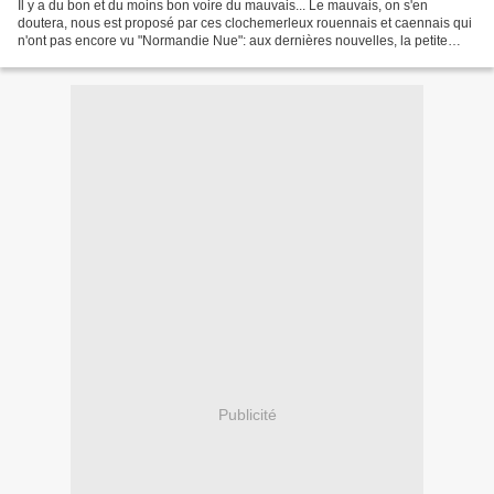
Il y a du bon et du moins bon voire du mauvais... Le mauvais, on s'en
doutera, nous est proposé par ces clochemerleux rouennais et caennais qui
n'ont pas encore vu "Normandie Nue": aux dernières nouvelles, la petite
comédie rurale normande sinon percheronne...
Publicité