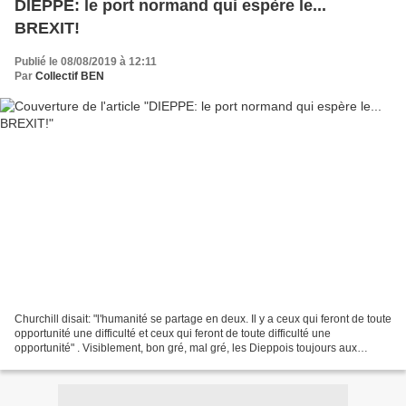
DIEPPE: le port normand qui espère le...
BREXIT!
Publié le 08/08/2019 à 12:11
Par
Collectif BEN
Churchill disait: "l'humanité se partage en deux. Il y a ceux qui feront de toute
opportunité une difficulté et ceux qui feront de toute difficulté une
opportunité" . Visiblement, bon gré, mal gré, les Dieppois toujours aux
premières loges des humeurs...