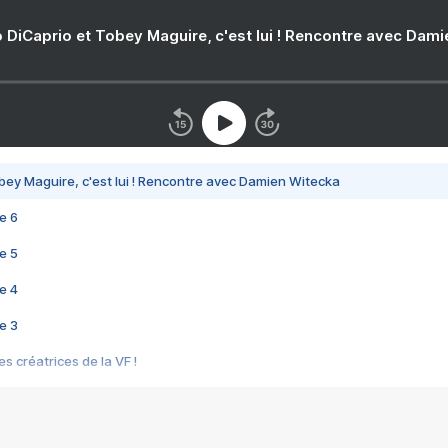
 DiCaprio et Tobey Maguire, c'est lui ! Rencontre avec Dam
bey Maguire, c'est lui ! Rencontre avec Damien Witecka
e 6
e 5
e 4
e 3
s créatrices de la VF !
e 2
e 1