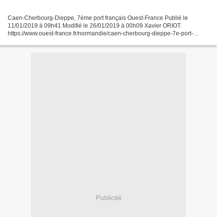
Caen-Cherbourg-Dieppe, 7ème port français Ouest-France Publié le
11/01/2019 à 09h41 Modifié le 26/01/2019 à 00h09 Xavier ORIOT.
https://www.ouest-france.fr/normandie/caen-cherbourg-dieppe-7e-port-
francais-6167269 Les trois ports secondaires normands derrière...
Publicité