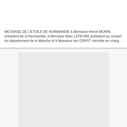
MESSAGE DE L'ETOILE DE NORMANDIE à Monsieur Hervé MORIN,
président de la Normandie, à Monsieur Marc LEFEVRE président du conseil
du département de la Manche et à Monsieur Ian GORST, ministre en charge
des affaires étrangères auprès des Etats de Jersey......