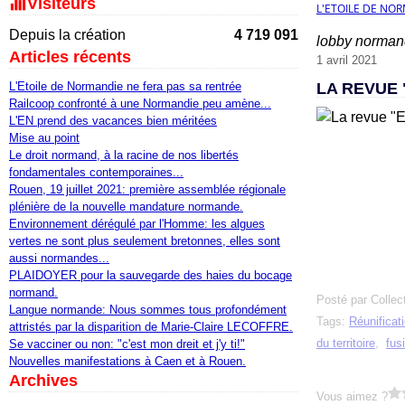
Visiteurs
L'ETOILE DE NO
Depuis la création
4 719 091
lobby norman
Articles récents
1 avril 2021
L'Etoile de Normandie ne fera pas sa rentrée
LA REVUE 
Railcoop confronté à une Normandie peu amène...
L'EN prend des vacances bien méritées
Mise au point
Le droit normand, à la racine de nos libertés
fondamentales contemporaines...
Rouen, 19 juillet 2021: première assemblée régionale
plénière de la nouvelle mandature normande.
Environnement dérégulé par l'Homme: les algues
vertes ne sont plus seulement bretonnes, elles sont
aussi normandes...
PLAIDOYER pour la sauvegarde des haies du bocage
normand.
Posté par Collec
Langue normande: Nous sommes tous profondément
Tags:
Réunificat
attristés par la disparition de Marie-Claire LECOFFRE.
du territoire
,
fus
Se vacciner ou non: "c'est mon dreit et j'y ti!"
Nouvelles manifestations à Caen et à Rouen.
Archives
Vous aimez ?