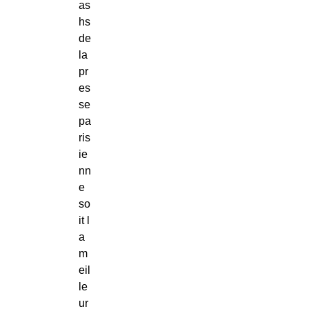
as
hs
de
la
pr
es
se
pa
ris
ie
nn
e
so
it l
a
m
eil
le
ur