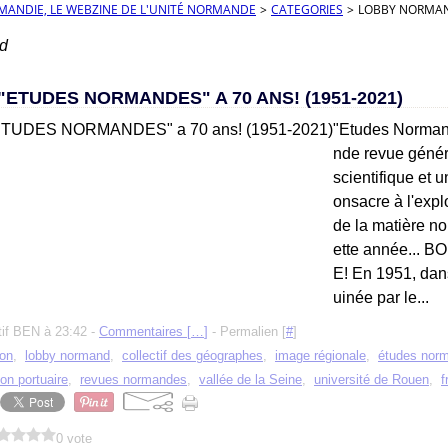
RMANDIE, LE WEBZINE DE L'UNITÉ NORMANDE
>
CATEGORIES
>
LOBBY NORMA
d
"ETUDES NORMANDES" A 70 ANS! (1951-2021)
"Etudes Normand
nde revue génér
scientifique et u
onsacre à l'explo
de la matière n
ette année...
E! En 1951, dan
uinée par le...
tif BEN à 23:42 -
Commentaires [
…
]
- Permalien [
#
]
ion
,
lobby normand
,
collectif des géographes
,
image régionale
,
études nor
ion portuaire
,
revues normandes
,
vallée de la Seine
,
université de Rouen
,
f
0 vote