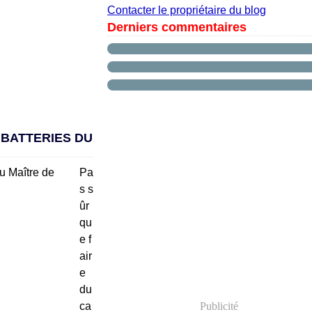
Contacter le propriétaire du blog
Derniers commentaires
BATTERIES DU
Pa
s s
ûr
qu
e f
air
e
du
ca
Publicité