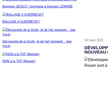
Janvier
Février
Mars
Avril
Mai
(7)
(42)
(16)
(23)
(30)
Barenton 18/11/17: hommage à Georges LEMARE
Janvier
Février
Mars
Avril
(14)
(60)
(9)
(7)
Janvier
Février
Mars
(17)
(24)
(18)
Janvier
Février
(46)
(23)
BALLADE A GUERNESEY
Janvier
(35)
10 mars 2021
Découverte de la Sicile, et de l'art normand .. (par
Yuca)
DÉVELOPP
NOUVEAU 
NON à la THT (Mortain)