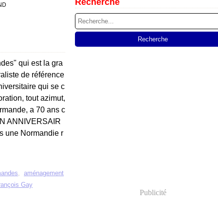
Recherche
ND
es" qui est la gra
aliste de référence
niversitaire qui se c
ration, tout azimut,
ormande, a 70 ans c
 BON ANNIVERSAIR
s une Normandie r
mandes
,
aménagement
rançois Gay
Publicité