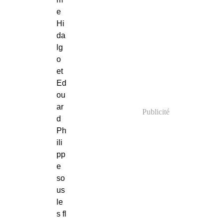
e
Hi
da
lg
o
et
Ed
ou
ar
Publicité
d
Ph
ili
pp
e
so
us
le
s fl