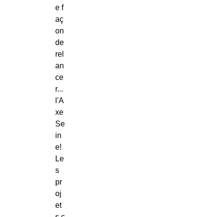
e f
aç
on
de
rel
an
ce
r...
l'A
xe
Se
in
e!
Le
s
pr
oj
et
s c