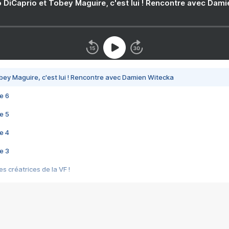
 DiCaprio et Tobey Maguire, c'est lui ! Rencontre avec Dam
bey Maguire, c'est lui ! Rencontre avec Damien Witecka
e 6
e 5
e 4
e 3
s créatrices de la VF !
e 2
e 1
e Mektoub My Love arrive enfin ! Rencontre avec Shaïn Boumedine et Sal