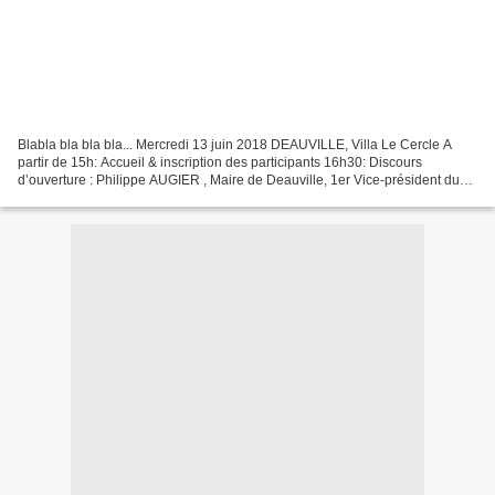
Blabla bla bla bla... Mercredi 13 juin 2018 DEAUVILLE, Villa Le Cercle A
partir de 15h: Accueil & inscription des participants 16h30: Discours
d’ouverture : Philippe AUGIER , Maire de Deauville, 1er Vice-président du
Pôle métropolitain de l’Estuaire de...