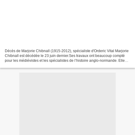
Décès de Marjorie Chibnall (1915-2012), spécialiste d'Orderic Vital Marjorie
Chibnall est décédée le 23 juin dernier.Ses travaux ont beaucoup compté
pour les médiévistes et les spécialistes de l’histoire anglo-normande. Elle
avait une connaissance remarquable...