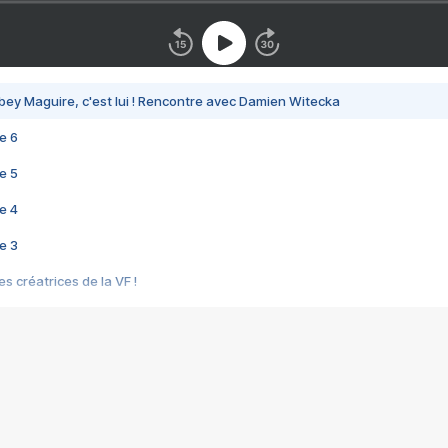
bey Maguire, c'est lui ! Rencontre avec Damien Witecka
e 6
e 5
e 4
e 3
s créatrices de la VF !
e 2
e 1
e Mektoub My Love arrive enfin ! Rencontre avec Shaïn Boumedine et Sal
i : après Toni en famille