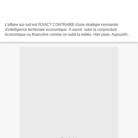
L'affaire qui suit est l'EXACT CONTRAIRE d'une stratégie normande
d'intelligence territoriale économique. A savoir: subir la conjoncture
économique ou financière comme on subit la météo. Hier pluie. Aujourd'hui,
canicule... Ou fermeture d'usine et licenciements...