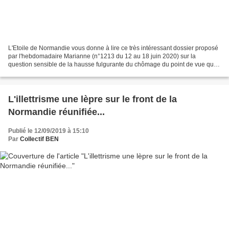
L'Etoile de Normandie vous donne à lire ce très intéressant dossier proposé
par l'hebdomadaire Marianne (n°1213 du 12 au 18 juin 2020) sur la
question sensible de la hausse fulgurante du chômage du point de vue qui
nous importe ici: Commentaire de Florestan:...
L'illettrisme une lèpre sur le front de la
Normandie réunifiée...
Publié le 12/09/2019 à 15:10
Par
Collectif BEN