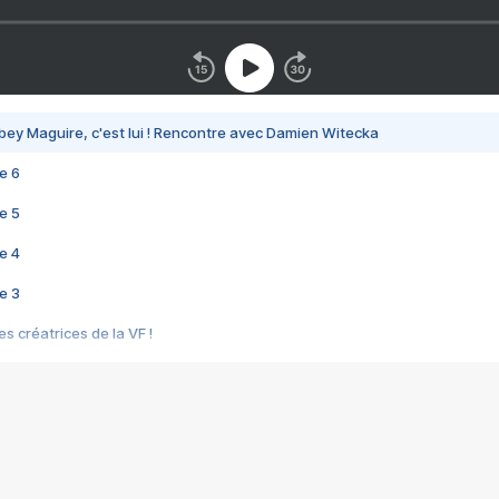
bey Maguire, c'est lui ! Rencontre avec Damien Witecka
e 6
e 5
e 4
e 3
s créatrices de la VF !
e 2
e 1
e Mektoub My Love arrive enfin ! Rencontre avec Shaïn Boumedine et Sal
i : après Toni en famille