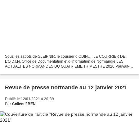
Sous les sabots de SLEIPNIR, le coursier d’ODIN…. LE COURRIER DE
L’O.D.I.N. Office de Documentation et d’Information de Normandie LES
ACTUALITES NORMANDES DU QUATRIEME TRIMESTRE 2020 Pouvait-on
imaginer plus agréable symbole de beauté et d’optimisme que...
Revue de presse normande au 12 janvier 2021
Publié le 12/01/2021 à 20:39
Par
Collectif BEN