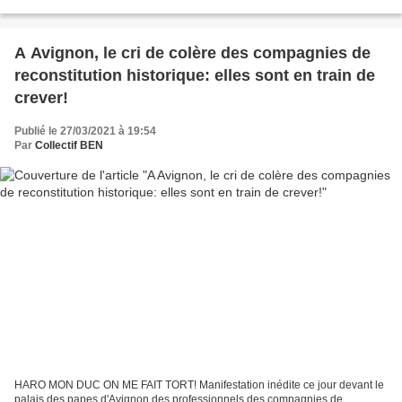
vaccinale-s-il-reporte-les-regionales_40712330.html...
A Avignon, le cri de colère des compagnies de
reconstitution historique: elles sont en train de
crever!
Publié le 27/03/2021 à 19:54
Par
Collectif BEN
HARO MON DUC ON ME FAIT TORT! Manifestation inédite ce jour devant le
palais des papes d'Avignon des professionnels des compagnies de