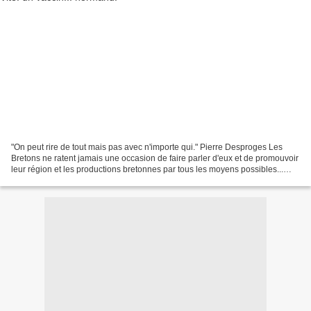
"On peut rire de tout mais pas avec n'importe qui." Pierre Desproges Les
Bretons ne ratent jamais une occasion de faire parler d'eux et de promouvoir
leur région et les productions bretonnes par tous les moyens possibles...
Vous ne le saviez pas jusqu'à...