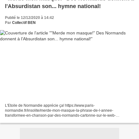
l'Absurdistan son... hymne national!
Publié le 12/12/2020 à 14:42
Par
Collectif BEN
L'Etoile de Normandie apprécie ça! https://www.paris-
normandie.fr/insolite/merde-mon-masque-la-phrase-de-l-annee-
transformee-en-chanson-par-des-normands-cartonne-sur-le-web-
MC17514844 « Merde mon masque » : la phrase de l’année transformée en
chanson...