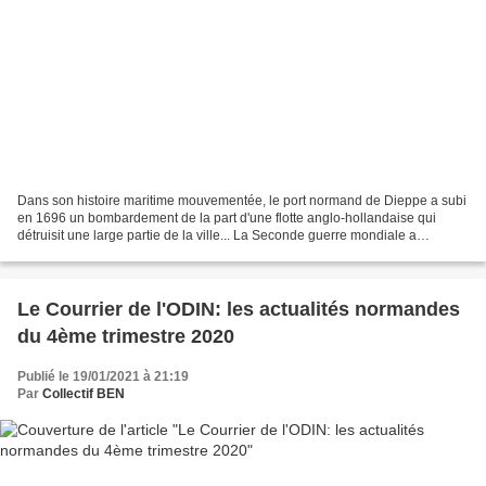
Dans son histoire maritime mouvementée, le port normand de Dieppe a subi
en 1696 un bombardement de la part d'une flotte anglo-hollandaise qui
détruisit une large partie de la ville... La Seconde guerre mondiale a
épargnée la ville mais en 2021, c'est...
Le Courrier de l'ODIN: les actualités normandes
du 4ème trimestre 2020
Publié le 19/01/2021 à 21:19
Par
Collectif BEN