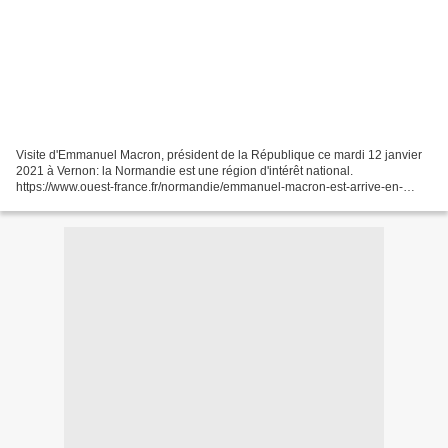
Visite d'Emmanuel Macron, président de la République ce mardi 12 janvier
2021 à Vernon: la Normandie est une région d'intérêt national.
https://www.ouest-france.fr/normandie/emmanuel-macron-est-arrive-en-
normandie-7115233 Après la visite d’ArianeGroup,...