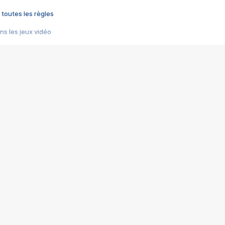
 toutes les règles
s les jeux vidéo
us choquant de Rockstar ? - Le scandale BULLY
e plus moche de Steam
du RÊVE tourne au CAUCHEMAR
pendant 8 heures
it… à tort
umiliés par un jeu vidéo
ire - Final Fantasy 8
ti un empire - Age of Empires
story DOFUS
tard, il crée l'un des pires jeux de tous les temps, MindsEye.