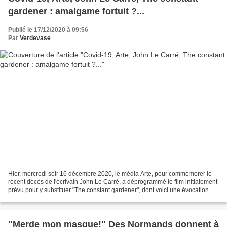
gardener : amalgame fortuit ?...
Publié le 17/12/2020 à 09:56
Par
Verdevase
Hier, mercredi soir 16 décembre 2020, le média Arte, pour commémorer le
récent décès de l'écrivain John Le Carré, a déprogrammé le film initialement
prévu pour y substituer "The constant gardener", dont voici une évocation au
travers d'un extrait de Wikipedia...
"Merde mon masque!" Des Normands donnent à