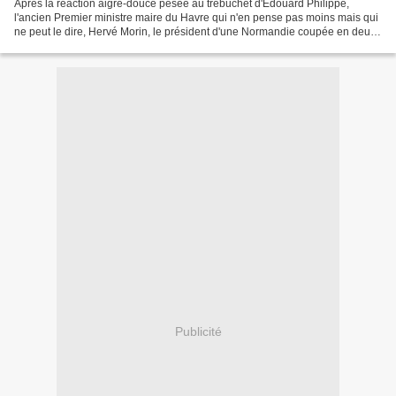
Après la réaction aigre-douce pesée au trébuchet d'Edouard Philippe,
l'ancien Premier ministre maire du Havre qui n'en pense pas moins mais qui
ne peut le dire, Hervé Morin, le président d'une Normandie coupée en deux
a réagi à la décision gouvernementale...
Publicité