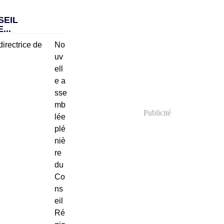
SEIL
...
No
uv
ell
e a
sse
mb
Publicité
lée
plé
niè
re
du
Co
ns
eil
Ré