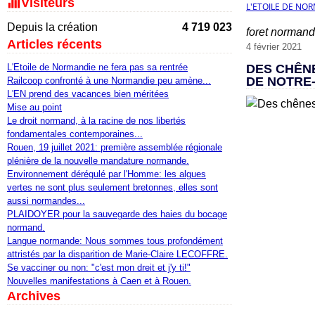
Visiteurs
L'ETOILE DE NO
Depuis la création
4 719 023
foret norman
Articles récents
4 février 2021
L'Etoile de Normandie ne fera pas sa rentrée
DES CHÊN
DE NOTRE
Railcoop confronté à une Normandie peu amène...
L'EN prend des vacances bien méritées
Mise au point
Le droit normand, à la racine de nos libertés
fondamentales contemporaines...
Rouen, 19 juillet 2021: première assemblée régionale
plénière de la nouvelle mandature normande.
Environnement dérégulé par l'Homme: les algues
vertes ne sont plus seulement bretonnes, elles sont
aussi normandes...
PLAIDOYER pour la sauvegarde des haies du bocage
normand.
Langue normande: Nous sommes tous profondément
attristés par la disparition de Marie-Claire LECOFFRE.
Se vacciner ou non: "c'est mon dreit et j'y ti!"
Nouvelles manifestations à Caen et à Rouen.
Archives