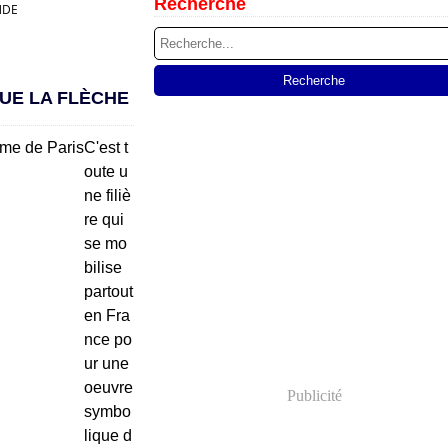
Recherche
NDE
UE LA FLÈCHE
C'est t
oute u
ne filiè
re qui
se mo
bilise
partout
en Fra
nce po
ur une
oeuvre
Publicité
symbo
lique d