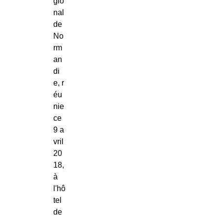
gio
nal
de
No
rm
an
di
e, r
éu
nie
ce
9 a
vril
20
18,
à
l'hô
tel
de