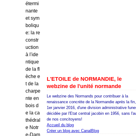
étermi
nante
et sym
boliqu
e: la re
constr
uction
à l'ide
ntique
de la fl
èche e
L'ETOILE de NORMANDIE, le
t de la
webzine de l'unité normande
charpe
Le webzine des Normands pour contribuer à la
nte en
renaissance concrète de la Normandie après la fin
bois d
1er janvier 2016, d'une division administrative fune
e la ca
décidée par l'Etat central jacobin en 1956, sans l'a
de nos concitoyens!
thédral
Accueil du blog
e Notr
Créer un blog avec CanalBlog
e-Dam