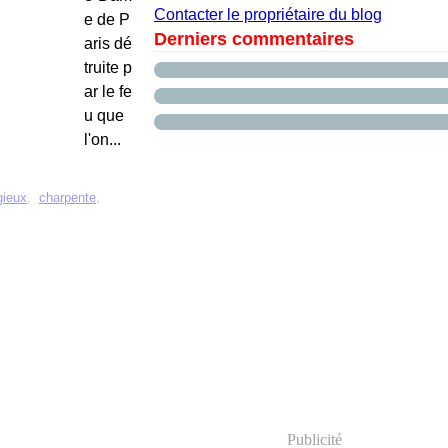
Contacter le propriétaire du blog
e de P
Derniers commentaires
aris dé
truite p
ar le fe
u que
l'on...
gieux
,
charpente
,
Publicité