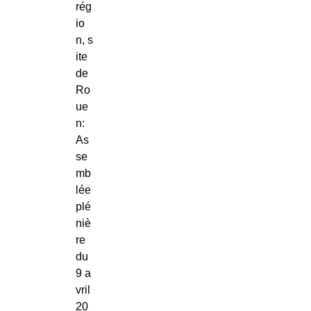
rég
io
n, s
ite
de
Ro
ue
n:
As
se
mb
lée
plé
niè
re
du
9 a
vril
20