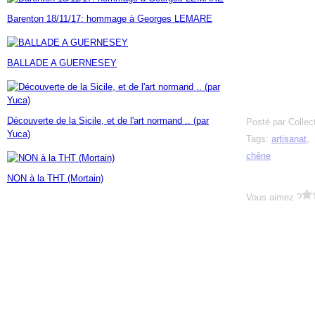
Janvier
Février
Mars
Avril
Mai
(7)
(42)
(16)
(23)
(30)
Barenton 18/11/17: hommage à Georges LEMARE
Janvier
Février
Mars
Avril
(14)
(60)
(9)
(7)
Janvier
Février
Mars
(17)
(24)
(18)
Janvier
Février
(46)
(23)
BALLADE A GUERNESEY
Janvier
(35)
Découverte de la Sicile, et de l'art normand .. (par
Posté par Collec
Yuca)
Tags:
artisanat
,
chêne
NON à la THT (Mortain)
Vous aimez ?