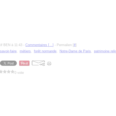
tif BEN à 11:43 -
Commentaires [
…
]
- Permalien [
#
]
savoir-faire
,
métiers
,
forêt normande
,
Notre-Dame de Paris
,
patrimoine reli
0 vote