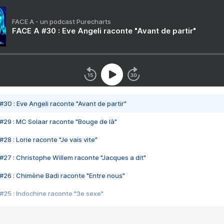
FACE A - un podcast Purecharts
FACE A #30 : Eve Angeli raconte "Avant de partir"
#30 : Eve Angeli raconte "Avant de partir"
#29 : MC Solaar raconte "Bouge de là"
28 : Lorie raconte "Je vais vite"
#27 : Christophe Willem raconte "Jacques a dit"
#26 : Chimène Badi raconte "Entre nous"
#25 : Indochine raconte "3e sexe"
#24 : Zaho raconte "C'est chelou"