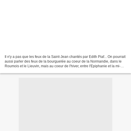
Il n'y a pas que les feux de la Saint-Jean chantés par Edith Piaf... On pourrait
aussi parler des feux de la bourguelée au coeur de la Normandie, dans le
Roumois et le Lieuvin, mais au coeur de l'hiver, entre l'Epiphanie et la mi-
Carême: cette tradition...