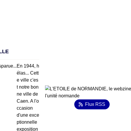
LLE
En 1944, h
élas... Cett
e ville c'es
t notre bon
ne ville de
Caen. A l'o
Flux RSS
ccasion
d'une exce
ptionnelle
exposition