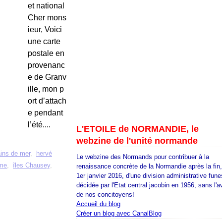
et national
Cher mons
ieur, Voici
une carte
postale en
provenanc
e de Granv
ille, mon p
ort d’attach
e pendant
l’été....
L'ETOILE de NORMANDIE, le
webzine de l'unité normande
ins de mer
,
hervé
Le webzine des Normands pour contribuer à la
ime
,
îles Chausey
,
renaissance concrète de la Normandie après la fin
1er janvier 2016, d'une division administrative fune
décidée par l'Etat central jacobin en 1956, sans l'a
de nos concitoyens!
Accueil du blog
Créer un blog avec CanalBlog