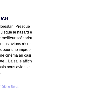
OUCH
lorestan: Presque
puisque le hasard e
 le meilleur scénarist
nous avions réser
s pour une improb
 de cinéma au casi
e... La salle affich
mais nous avions n
.
rédéric Bérat
,