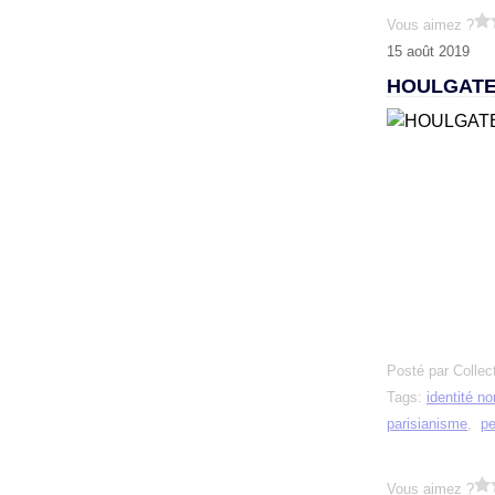
Vous aimez ?
15 août 2019
HOULGATE
Posté par Collec
Tags:
identité n
parisianisme
,
pe
Vous aimez ?