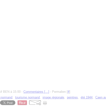
tif BEN à 15:00 -
Commentaires [
…
]
- Permalien [
#
]
e normand
,
tourisme normand
,
image régionale
,
peintres
,
été 1944
,
Caen av