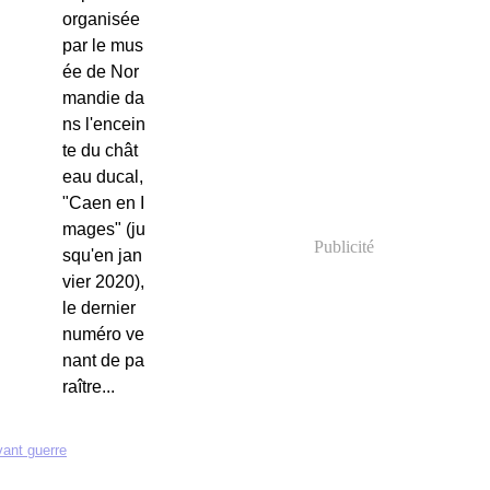
organisée
par le mus
ée de Nor
mandie da
ns l'encein
te du chât
eau ducal,
"Caen en I
mages" (ju
Publicité
squ'en jan
vier 2020),
le dernier
numéro ve
nant de pa
raître...
ant guerre