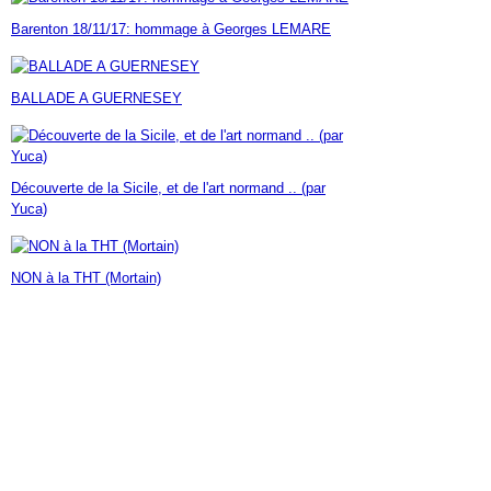
Janvier
Février
Mars
Avril
Mai
(7)
(42)
(16)
(23)
(30)
Barenton 18/11/17: hommage à Georges LEMARE
Janvier
Février
Mars
Avril
(14)
(60)
(9)
(7)
Janvier
Février
Mars
(17)
(24)
(18)
Janvier
Février
(46)
(23)
BALLADE A GUERNESEY
Janvier
(35)
Découverte de la Sicile, et de l'art normand .. (par
Yuca)
NON à la THT (Mortain)