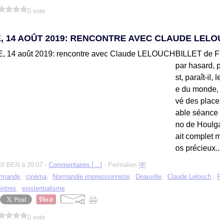
0 vote
, 14 AOÛT 2019: RENCONTRE AVEC CLAUDE LEL
BILLET de F
par hasard, 
st, paraît-il,
e du monde, 
vé des place
able séance
no de Houlgat
ait complet 
os précieux..
tif BEN à 20:07 -
Commentaires [
…
]
- Permalien [
#
]
ormande
,
cinéma
,
Normandie impressionniste
,
Deauville
,
Claude Lelouch
,
F
intres
,
existentialisme
0 vote