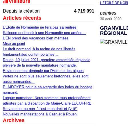
Visiteurs
L'ETOILE DE NO
Depuis la création
4 719 091
peintres
Articles récents
30 août 2020
L'Etoile de Normandie ne fera pas sa rentrée
GRANVILLE
RÉGIONAL 
Railcoop confronté à une Normandie peu amène...
L'EN prend des vacances bien méritées
Mise au point
Le droit normand, à la racine de nos libertés
fondamentales contemporaines...
Rouen, 19 juillet 2021: première assemblée régionale
plénière de la nouvelle mandature normande.
Environnement dérégulé par l'Homme: les algues
vertes ne sont plus seulement bretonnes, elles sont
aussi normandes...
PLAIDOYER pour la sauvegarde des haies du bocage
normand.
Langue normande: Nous sommes tous profondément
attristés par la disparition de Marie-Claire LECOFFRE.
Se vacciner ou non: "c'est mon dreit et j'y ti!"
Nouvelles manifestations à Caen et à Rouen.
Archives