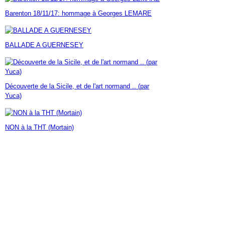
Janvier
Février
Mars
Avril
Mai
(7)
(42)
(16)
(23)
(30)
Barenton 18/11/17: hommage à Georges LEMARE
Janvier
Février
Mars
Avril
(14)
(60)
(9)
(7)
Janvier
Février
Mars
(17)
(24)
(18)
Janvier
Février
(46)
(23)
BALLADE A GUERNESEY
Janvier
(35)
Découverte de la Sicile, et de l'art normand .. (par
Yuca)
NON à la THT (Mortain)