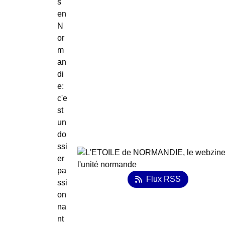
s
en
N
or
m
an
di
e:
c'e
st
un
do
ssi
er
pa
Flux RSS
ssi
on
na
nt