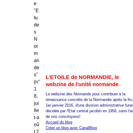
e
"E
tu
de
s
N
or
m
an
de
s"
L'ETOILE de NORMANDIE, le
(n°
webzine de l'unité normande
1
Le webzine des Normands pour contribuer à la
8,
renaissance concrète de la Normandie après la fin
jui
1er janvier 2016, d'une division administrative fune
lle
décidée par l'Etat central jacobin en 1956, sans l'a
de nos concitoyens!
t-a
Accueil du blog
oû
Créer un blog avec CanalBlog
t 2