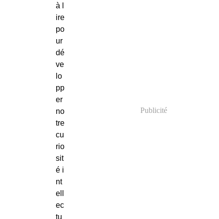
à l
ire
po
ur
dé
ve
lo
pp
er
Publicité
no
tre
cu
rio
sit
é i
nt
ell
ec
tu