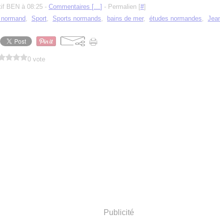
tif BEN à 08:25 -
Commentaires [
…
]
- Permalien [
#
]
e normand
,
Sport
,
Sports normands
,
bains de mer
,
études normandes
,
Jea
0 vote
Publicité