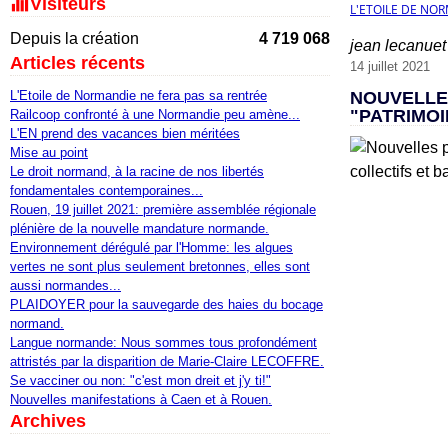
Visiteurs
L'ETOILE DE NO
Depuis la création
4 719 068
jean lecanuet
Articles récents
14 juillet 2021
L'Etoile de Normandie ne fera pas sa rentrée
NOUVELLE
"PATRIMOI
Railcoop confronté à une Normandie peu amène...
L'EN prend des vacances bien méritées
Mise au point
Le droit normand, à la racine de nos libertés
fondamentales contemporaines...
Rouen, 19 juillet 2021: première assemblée régionale
plénière de la nouvelle mandature normande.
Environnement dérégulé par l'Homme: les algues
vertes ne sont plus seulement bretonnes, elles sont
aussi normandes...
PLAIDOYER pour la sauvegarde des haies du bocage
normand.
Langue normande: Nous sommes tous profondément
attristés par la disparition de Marie-Claire LECOFFRE.
Se vacciner ou non: "c'est mon dreit et j'y ti!"
Nouvelles manifestations à Caen et à Rouen.
Archives