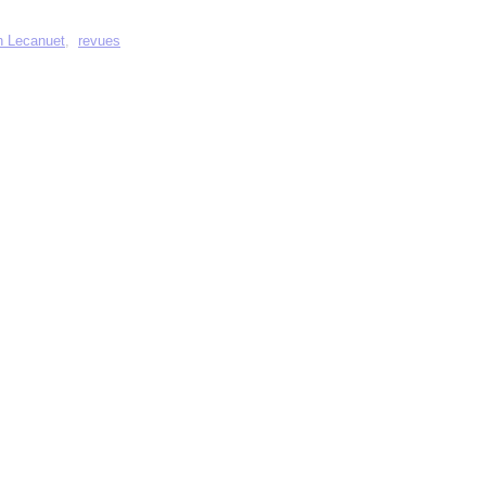
n Lecanuet
,
revues