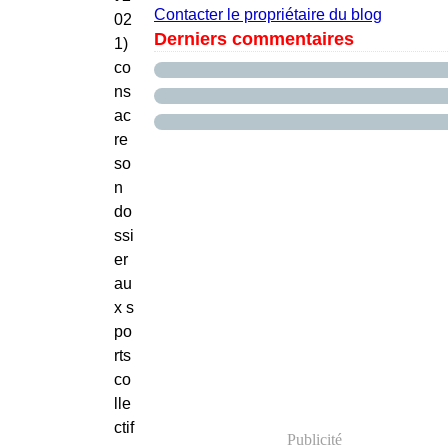
Contacter le propriétaire du blog
02
Derniers commentaires
1)
co
ns
ac
re
so
n
do
ssi
er
au
x s
po
rts
co
lle
ctif
Publicité