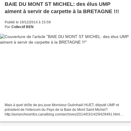
BAIE DU MONT ST MICHEL: des élus UMP
aiment à servir de carpette à la BRETAGNE !!!
Publié le 19/12/2014 à 15:59
Par
Collectif BEN
Mais à quel drôle de jeu joue Monsieur Guénhaël HUET, député UMP et
président de l'intercom du Pays de la Baie du Mont Saint Michel?
http://avranchesinfos.canalblog.com/archives/2014/03/14/29429491.html
Guénhaël HUET, un élu "Bas" Normand qui capte bien...