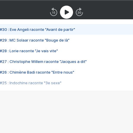
#30 : Eve Angeli raconte "Avant de partir"
#29 : MC Solaar raconte "Bouge de là"
28 : Lorie raconte "Je vais vite"
#27 : Christophe Willem raconte "Jacques a dit"
#26 : Chimène Badi raconte "Entre nous"
#25 : Indochine raconte "3e sexe"
#24 : Zaho raconte "C'est chelou"
#23 : Patrick Bruel raconte "Au café des délices"
#22 : Kyo raconte "Le chemin"
#21 : Nolwenn Leroy raconte "Cassé"