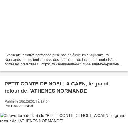
Excellente initiative normande prise par les éleveurs et agriculteurs
Normands, qui ne font pas que des opérations de jacqueries motorisées
contre les préfectures... http://www.normandie-actu.fr/de-saint-lo-a-paris-les-
agriculteurs-de-normandie-veulent-promouvoir-leurs-produits_105180/...
PETIT CONTE DE NOEL: A CAEN, le grand
retour de l'ATHENES NORMANDE
Publié le 16/12/2014 à 17:54
Par
Collectif BEN